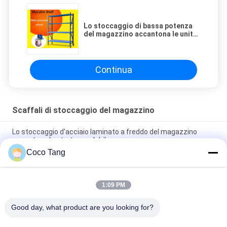
Lo stoccaggio di bassa potenza
del magazzino accantona le unità
mobili della scaffalatura con la
ruota/freno universali
Continua
Scaffali di stoccaggio del magazzino
Lo stoccaggio d'acciaio laminato a freddo del magazzino
accantona lo strato regolabile
Coco Tang
Gabbie accatastabili di stoccaggio del magazzino dello SGS di
ISO9001 ISO2015 con gli scaffali
1:09 PM
Lo stoccaggio del magazzino di capacità elevata accantona
gli scaffali di stoccaggio della muffa di 2000*600*2000mm
Good day, what product are you looking for?
Categorie popolari
Tutti