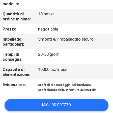
FABBRICA
modello:
Quantità di
10 pezzi
CONTROLLO
ordine minimo:
DI
Prezzo:
negotiable
QUALITÀ
Imballaggi
Smonti & l'imballaggio sicuro
particolari:
CONTATTICI
Tempi di
20-30 giorni
consegna:
RICHIEDA
Capacità di
10000 pc/mese
alimentazione:
UNA
Evidenziare:
,
CITAZIONE
scaffali di stoccaggio dell'hardware
scaffalatura della struttura del metallo
MAPPA
MIGLIOR PREZZO
DEL