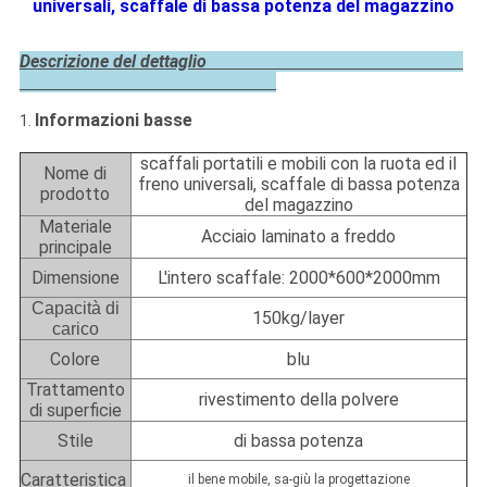
universali, scaffale di bassa potenza del magazzino
Descrizione del dettaglio
Informazioni basse
1.
scaffali portatili e mobili con la ruota ed il
Nome di
freno universali, scaffale di bassa potenza
prodotto
del magazzino
Materiale
Acciaio laminato a freddo
principale
Dimensione
L'intero scaffale: 2000*600*2000mm
Capacità di
150kg/layer
carico
Colore
blu
Trattamento
rivestimento della polvere
di superficie
Stile
di bassa potenza
Caratteristica
il bene mobile, sa-giù la progettazione