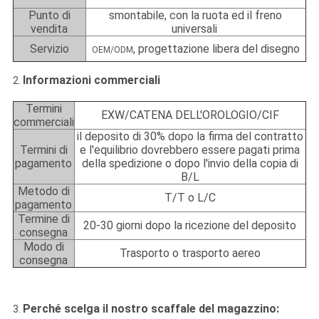
Punto di
smontabile, con la ruota ed il freno
vendita
universali
Servizio
, progettazione libera del disegno
OEM/ODM
Informazioni commerciali
2.
Termini
EXW/CATENA DELL'OROLOGIO/CIF
commerciali
il deposito di 30% dopo la firma del contratto
Termini di
e l'equilibrio dovrebbero essere pagati prima
pagamento
della spedizione o dopo l'invio della copia di
B/L
Metodo di
T/T o L/C
pagamento
Termine di
20-30 giorni dopo la ricezione del deposito
consegna
Modo di
Trasporto o trasporto aereo
consegna
Perché scelga il nostro scaffale del magazzino:
3.