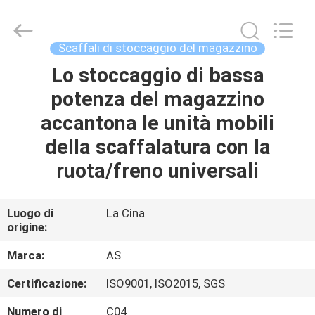
2026
Guangzhou
Ansheng
Display
Shelves
Scaffali di stoccaggio del magazzino
Co.,Ltd.
All
Rights
Lo stoccaggio di bassa
CASA
Reserved.
potenza del magazzino
PRODOTTI
accantona le unità mobili
della scaffalatura con la
VIDEO
ruota/freno universali
CIRCA
Luogo di
La Cina
origine:
NOI
Marca:
AS
GIRO
Certificazione:
ISO9001, ISO2015, SGS
DELLA
Numero di
C04