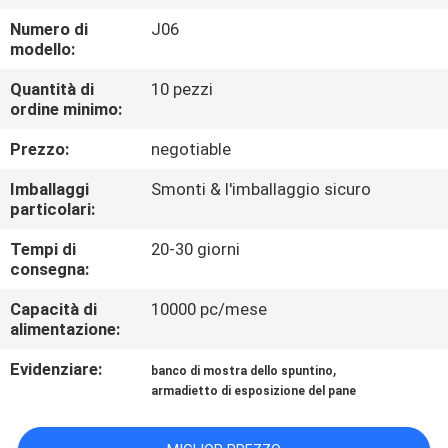
FABBRICA
Numero di
J06
modello:
CONTROLLO
Quantità di
10 pezzi
DI
ordine minimo:
QUALITÀ
Prezzo:
negotiable
Imballaggi
Smonti & l'imballaggio sicuro
CONTATTICI
particolari:
Tempi di
20-30 giorni
RICHIEDA
consegna:
UNA
Capacità di
10000 pc/mese
alimentazione:
CITAZIONE
Evidenziare:
,
banco di mostra dello spuntino
armadietto di esposizione del pane
MAPPA
DEL