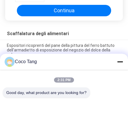
spuntino/negozio di Candy
Continua
Scaffalatura degli alimentari
Espositori ricoprenti del pane della pittura del ferro battuto
dell'armadietto di esposizione del negozio del dolce della
polvere
Coco Tang
Il forno d'accantonamento placcato di titanio del pane degli
alimentari accantona l'esposizione del pane
2:31 PM
Banco di mostra su misura degli spuntini di quattro lati per il
supermercato Eco amichevole
Good day, what product are you looking for?
Categorie popolari
Tutti
Scaffalatura 
Scaffalatura 
Dell'esposizione Del 
Dell'esposizione Del 