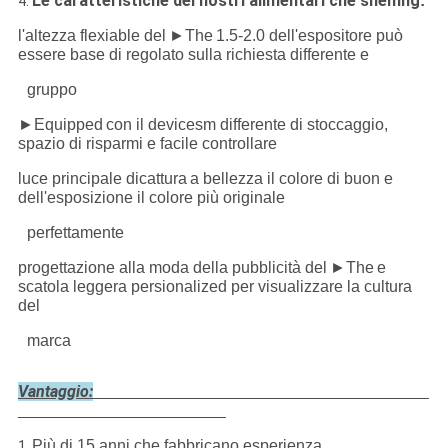
Le caratteristiche dei nostri alimentari che shelfing
:
4.
l'altezza flexiable del
►The
1.5-2.0 dell'espositore può
essere base di regolato sulla richiesta differente e
gruppo
►Equipped
con il devicesm differente di stoccaggio,
spazio di risparmi e facile controllare
luce principale di
cattura
a bellezza il colore di buon e
dell'esposizione il colore più originale
perfettamente
progettazione alla moda della pubblicità del
►The
e
scatola leggera persionalized per visualizzare la cultura
del
marca
Vantaggio:
Più di 15 anni che fabbricano esperienza.
1.