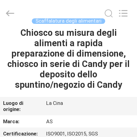
2026
Guangzhou
Ansheng
Display
Shelves
Scaffalatura degli alimentari
Co.,Ltd.
All
Rights
Chiosco su misura degli
CASA
Reserved.
alimenti a rapida
PRODOTTI
preparazione di dimensione,
chiosco in serie di Candy per il
VIDEO
deposito dello
spuntino/negozio di Candy
CIRCA
NOI
Luogo di
La Cina
origine:
GIRO
Marca:
AS
DELLA
Certificazione:
ISO9001, ISO2015, SGS