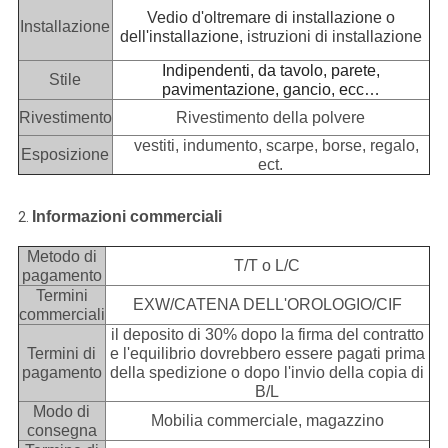
Vedio d'oltremare di installazione o
Installazione
dell'installazione,
istruzioni di installazione
Indipendenti, da tavolo, parete,
Stile
pavimentazione, gancio, ecc…
Rivestimento
Rivestimento della polvere
vestiti, indumento, scarpe, borse, regalo,
Esposizione
ect.
Informazioni commerciali
2.
Metodo di
T/T o L/C
pagamento
Termini
EXW/CATENA DELL'OROLOGIO/CIF
commerciali
il deposito di 30% dopo la firma del contratto
Termini di
e l'equilibrio dovrebbero essere pagati prima
pagamento
della spedizione o dopo l'invio della copia di
B/L
Modo di
Mobilia commerciale, magazzino
consegna