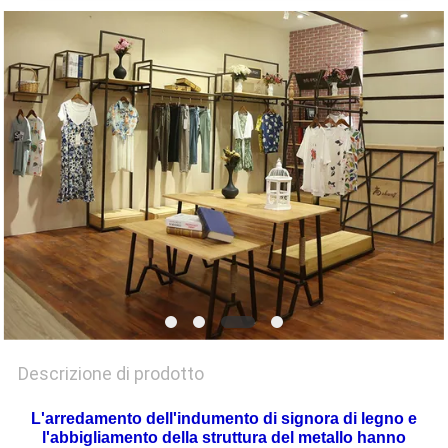
SITO
PRIVACY
POLICY
Descrizione di prodotto
L'arredamento dell'indumento di signora di legno e
l'abbigliamento della struttura del metallo hanno