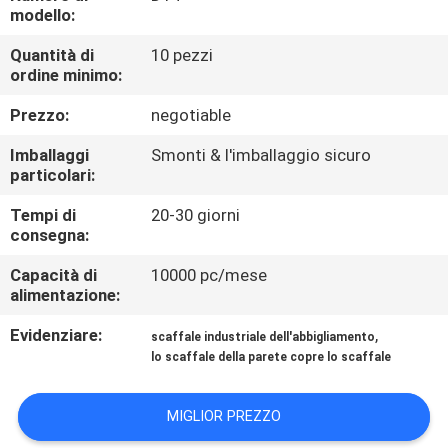
FABBRICA
modello:
Quantità di
10 pezzi
CONTROLLO
ordine minimo:
DI
Prezzo:
negotiable
QUALITÀ
Imballaggi
Smonti & l'imballaggio sicuro
particolari:
CONTATTICI
Tempi di
20-30 giorni
consegna:
RICHIEDA
Capacità di
10000 pc/mese
alimentazione:
UNA
Evidenziare:
,
CITAZIONE
scaffale industriale dell'abbigliamento
lo scaffale della parete copre lo scaffale
MAPPA
MIGLIOR PREZZO
DEL