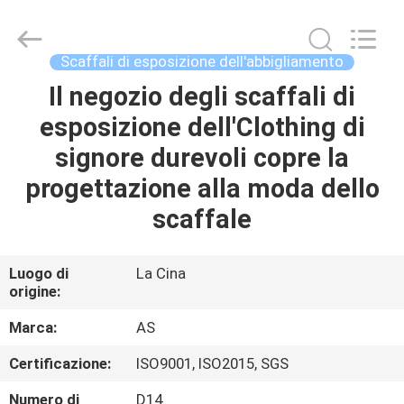
2026
Guangzhou
Ansheng
Display
Shelves
Scaffali di esposizione dell'abbigliamento
Co.,Ltd.
All
Rights
Il negozio degli scaffali di
CASA
Reserved.
esposizione dell'Clothing di
PRODOTTI
signore durevoli copre la
progettazione alla moda dello
VIDEO
scaffale
CIRCA
Luogo di
La Cina
origine:
NOI
Marca:
AS
GIRO
Certificazione:
ISO9001, ISO2015, SGS
DELLA
Numero di
D14