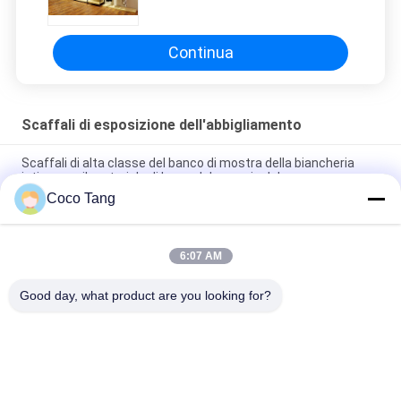
signore durevoli copre la
progettazione alla moda dello
scaffale
Continua
Scaffali di esposizione dell'abbigliamento
Scaffali di alta classe del banco di mostra della biancheria
intima per il materiale di legno del negozio del panno
Coco Tang
Scaffali di esposizione variopinti dell'abbigliamento della
biancheria intima con il Governo 1200*400*2000mm
6:07 AM
Scaffali di esposizione al minuto di legno dell'abbigliamento di
5 strati per l'OEM/ODM dei pantaloni disponibili
Good day, what product are you looking for?
Categorie popolari
Tutti
Scaffalatura 
Scaffalatura 
Dell'esposizione Del 
Dell'esposizione Del 