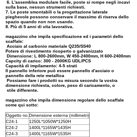
6. L'assemblea modulare facile, poste si rompe negli incavi
sulla base, nessun strumenti richiesti.
7. Le poste smontabili o la progettazione laterale
pieghevole possono conservare il massimo di riserva dello
spazio quando non non usando.
8. Più di 5 anni di vita lavorativa.
magazzino che impila specificazione ed i parametri dello
scaffale:
Acciaio al carbonio materiale Q235/SS40
Potere di rivestimento ricoperto o galvanizzato
Dimensione: L 800-2600mm, W 450-2400mm, H 600-2400mm
Capcity di carico: 300 - 2000KG UDL/PCS
Capacità di impilamento: 4-5 strati
Il pannello inferiore può essere pannello d'acciaio o
pannello della rete metallica
Possiamo fare i prodotti su misura secondo la vostra
dimensione richiesta, colore, peso di caricamento, o
stile differente.
magazzino che impila dimensione regolare dello scaffale
come qui sotto:
Oggetto no.
Dimensione esterna (millimetri)
C24-1
1250L*1050W*1250H
C24-2
1400L*1165W*1435H
C24-3
1400L*1165W*1535H