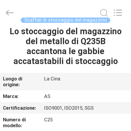
2026
Guangzhou
Ansheng
Display
Shelves
Scaffali di stoccaggio del magazzino
Co.,Ltd.
All
Rights
Lo stoccaggio del magazzino
CASA
Reserved.
del metallo di Q235B
PRODOTTI
accantona le gabbie
accatastabili di stoccaggio
VIDEO
Luogo di
La Cina
origine:
CIRCA
NOI
Marca:
AS
Certificazione:
ISO9001, ISO2015, SGS
GIRO
Numero di
C25
DELLA
modello: