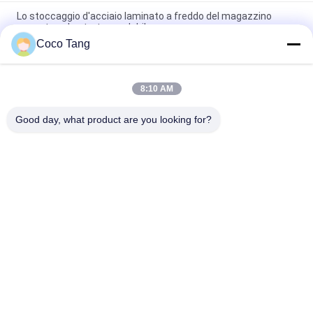
Lo stoccaggio d'acciaio laminato a freddo del magazzino
accantona lo strato regolabile
Coco Tang
Gabbie accatastabili di stoccaggio del magazzino dello SGS di
ISO9001 ISO2015 con gli scaffali
8:10 AM
Lo stoccaggio del magazzino di capacità elevata accantona
gli scaffali di stoccaggio della muffa di 2000*600*2000mm
Good day, what product are you looking for?
Categorie popolari
Tutti
Scaffalatura 
Scaffalatura 
Dell'esposizione Del 
Dell'esposizione Del 
Negozio
Supermercato
Scaffali Di 
Vetrine Della 
Stoccaggio Del 
Gioielleria
Magazzino
Scaffale Di 
Scaffali Di 
Esposizione Di Sport
Esposizione 
Dell'abbigliamento
Espositori Della 
Espositori 