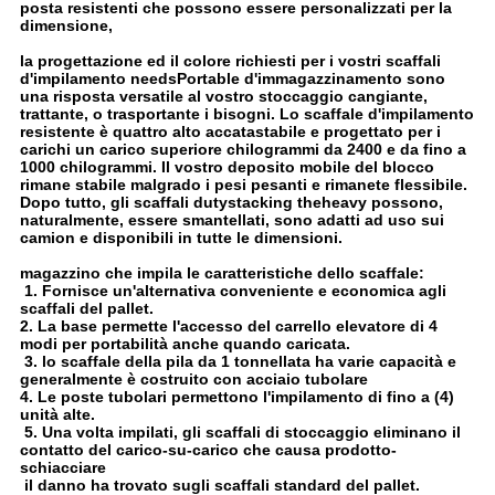
posta resistenti che possono essere personalizzati per la
dimensione,
la progettazione ed il colore richiesti per i vostri scaffali
d'impilamento needsPortable d'immagazzinamento sono
una risposta versatile al vostro stoccaggio cangiante,
trattante, o trasportante i bisogni. Lo scaffale d'impilamento
resistente è quattro alto accatastabile e progettato per i
carichi un carico superiore chilogrammi da 2400 e da fino a
1000 chilogrammi. Il vostro deposito mobile del blocco
rimane stabile malgrado i pesi pesanti e rimanete flessibile.
Dopo tutto, gli scaffali dutystacking theheavy possono,
naturalmente, essere smantellati, sono adatti ad uso sui
camion e disponibili in tutte le dimensioni.
magazzino che impila le caratteristiche dello scaffale:
1. Fornisce un'alternativa conveniente e economica agli
scaffali del pallet.
2. La base permette l'accesso del carrello elevatore di 4
modi per portabilità anche quando caricata.
3. lo scaffale della pila da 1 tonnellata ha varie capacità e
generalmente è costruito con acciaio tubolare
4. Le poste tubolari permettono l'impilamento di fino a (4)
unità alte.
5. Una volta impilati, gli scaffali di stoccaggio eliminano il
contatto del carico-su-carico che causa prodotto-
schiacciare
il danno ha trovato sugli scaffali standard del pallet.