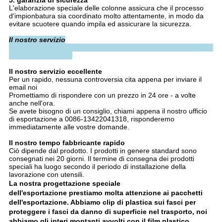
5.
garanzia di sicurezza
L'elaborazione speciale delle colonne assicura che il processo
d'impionbatura sia coordinato molto attentamente, in modo da
evitare scuotere quando impila ed assicurare la sicurezza.
Il nostro servizio
Il nostro servizio eccellente
Per un rapido, nessuna controversia cita appena per inviare il
email noi
Promettiamo di rispondere con un prezzo in 24 ore - a volte
anche nell'ora.
Se avete bisogno di un consiglio, chiami appena il nostro ufficio
di esportazione a 0086-13422041318, risponderemo
immediatamente alle vostre domande.
Il nostro tempo fabbricante rapido
Ciò dipende dal prodotto. I prodotti in genere standard sono
consegnati nei 20 giorni. Il termine di consegna dei prodotti
speciali ha luogo secondo il periodo di installazione della
lavorazione con utensili.
La nostra progettazione speciale
dell'esportazione
prestiamo molta attenzione ai pacchetti
dell'esportazione. Abbiamo clip di plastica sui fasci per
proteggere i fasci da danno di superficie nel trasporto, noi
abbiamo gli interi montanti avvolti con il film plastico