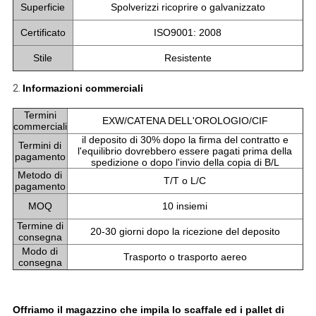
Superficie
Spolverizzi ricoprire o galvanizzato
Certificato
ISO9001: 2008
Stile
Resistente
2.
Informazioni commerciali
Termini
EXW/CATENA DELL'OROLOGIO/CIF
commerciali
il deposito di 30% dopo la firma del contratto e
Termini di
l'equilibrio dovrebbero essere pagati prima della
pagamento
spedizione o dopo l'invio della copia di B/L
Metodo di
T/T o L/C
pagamento
MOQ
10 insiemi
Termine di
20-30 giorni dopo la ricezione del deposito
consegna
Modo di
Trasporto o trasporto aereo
consegna
Offriamo il magazzino che impila lo scaffale ed i pallet di