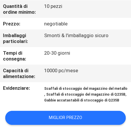
FABBRICA
Quantità di
10 pezzi
ordine minimo:
CONTROLLO
Prezzo:
negotiable
DI
Imballaggi
Smonti & l'imballaggio sicuro
QUALITÀ
particolari:
Tempi di
20-30 giorni
consegna:
CONTATTICI
Capacità di
10000 pc/mese
alimentazione:
RICHIEDA
Evidenziare:
UNA
Scaffali di stoccaggio del magazzino del metallo
,
,
Scaffali di stoccaggio del magazzino di Q235B
CITAZIONE
Gabbie accatastabili di stoccaggio di Q235B
MAPPA
MIGLIOR PREZZO
DEL