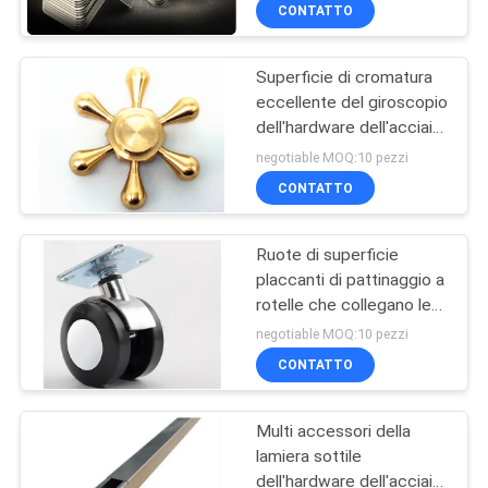
zinco
FABBRICA
CONTATTO
Superficie di cromatura
CONTROLLO
eccellente del giroscopio
DI
dell'hardware dell'acciaio
QUALITÀ
inossidabile del rame di
negotiable MOQ:10 pezzi
processo della macchina
CONTATTO
di CNC
CONTATTICI
Ruote di superficie
placcanti di pattinaggio a
RICHIEDA
rotelle che collegano le
UNA
parti dell'hardware
negotiable MOQ:10 pezzi
CITAZIONE
CONTATTO
Multi accessori della
MAPPA
lamiera sottile
DEL
dell'hardware dell'acciaio