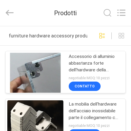
2026
Guangzhou
Ansheng
Prodotti
Display
Shelves
Co.,Ltd.
All
Rights
CASA
Reserved.
furniture hardware accessory produzione online
PRODOTTI
Accessorio di alluminio
abbastanza forte
VIDEO
dell'hardware della
mobilia con
negotiable MOQ:10 pezzi
progettazione di cad
CIRCA
CONTATTO
NOI
La mobilia dell'hardware
dell'acciaio inossidabile
GIRO
parte il collegamento con
DELLA
superficie ricoperta
negotiable MOQ:10 pezzi