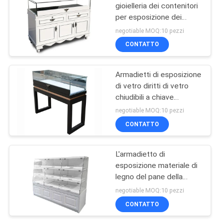
gioielleria dei contenitori
per esposizione dei
gioielli con stile di Europa
negotiable MOQ:10 pezzi
delle luci
CONTATTO
Armadietti di esposizione
di vetro diritti di vetro
chiudibili a chiave
dell'armadietto/pavimento
negotiable MOQ:10 pezzi
di esposizione
CONTATTO
L'armadietto di
esposizione materiale di
legno del pane della
scaffalatura degli
negotiable MOQ:10 pezzi
alimentari facile monta
CONTATTO