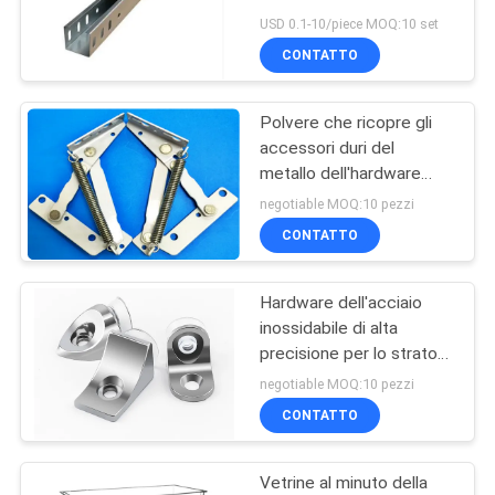
inossidabile di funzione
SITO
USD 0.1-10/piece MOQ:10 set
per la
CONTATTO
macchina/automobili
PRIVACY
Polvere che ricopre gli
POLICY
accessori duri del
metallo dell'hardware
dell'acciaio inossidabile di
negotiable MOQ:10 pezzi
primavera
CONTATTO
Hardware dell'acciaio
inossidabile di alta
precisione per lo strato
dell'espositore del
negotiable MOQ:10 pezzi
negozio
CONTATTO
Vetrine al minuto della