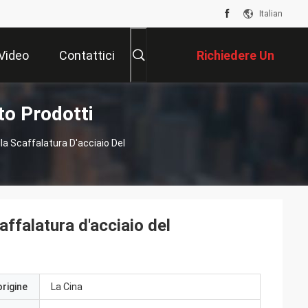
Italian
Video
Contattici
Richiedere Un
to Prodotti
Preventivo
a Scaffalatura D'acciaio Del
affalatura d'acciaio del
origine
La Cina