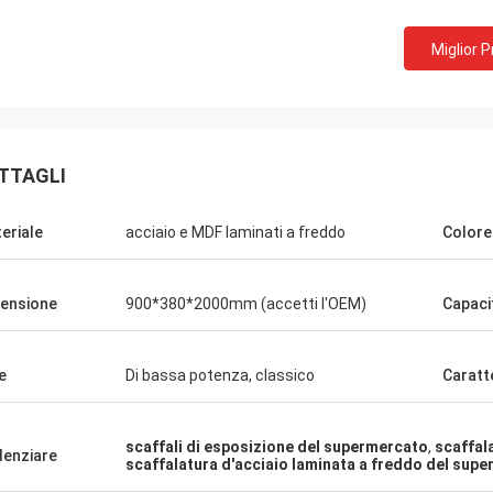
Miglior 
TTAGLI
eriale
acciaio e MDF laminati a freddo
Colore
Fernando
Ringraziamenti per il vostro scaffale. Il
Cochi di ring
mio magazzino dell'attrezzatura di sport
elogiano il m
ensione
900*380*2000mm (accetti l'OEM)
Capacit
ora sembra ordinato. E sto spianando per
attraente e m
fare una sala d'esposizione per le merci di
trattamento 
sport. Aiutimi a progettarlo più
soddisfatto
e
Di bassa potenza, classico
Caratt
successivamente.
scaffali di esposizione del supermercato
,
scaffal
denziare
scaffalatura d'acciaio laminata a freddo del sup