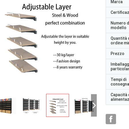
Marca
Certifica
Numero d
modello
Quantità 
ordine m
Prezzo
Imballagg
particolar
Tempi di
consegn
Capacità 
alimenta