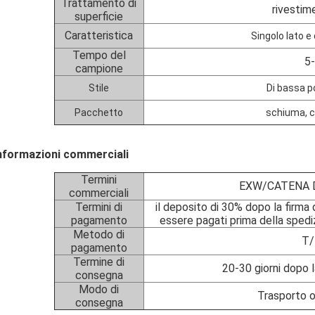
Trattamento di
rivestim
superficie
Caratteristica
Singolo lato e 
Tempo del
5-
campione
Stile
Di bassa p
Pacchetto
schiuma, c
nformazioni commerciali
Termini
EXW/CATENA D
commerciali
Termini di
il deposito di 30% dopo la firma 
pagamento
essere pagati prima della spediz
Metodo di
T/
pagamento
Termine di
20-30 giorni dopo l
consegna
Modo di
Trasporto o
consegna