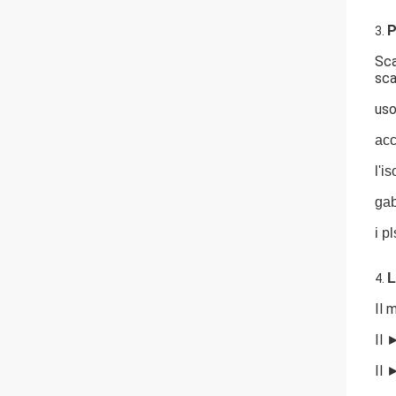
P
3.
Sca
sca
us
acc
l'i
gab
i p
L
4.
Il 
Il 
Il 