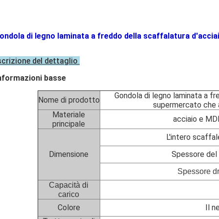
ondola di legno laminata a freddo della scaffalatura d'acci
crizione del dettaglio
nformazioni basse
Gondola di legno laminata a fre
Nome di prodotto
supermercato che a
Materiale
acciaio e MDF
principale
L'intero scaff
Dimensione
Spessore del 
Spessore dri
Capacità di
carico
Colore
Il n