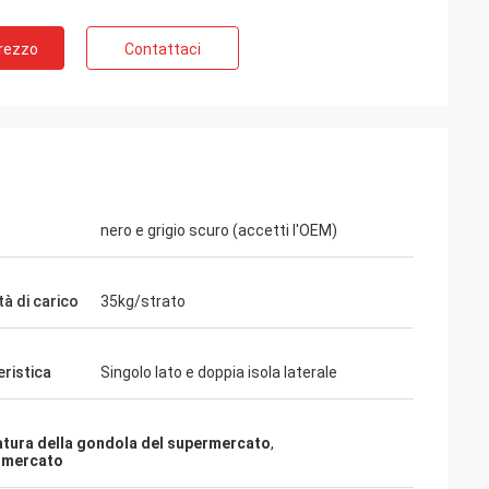
Prezzo
Contattaci
nero e grigio scuro (accetti l'OEM)
Habeeb Rahman
raziamenti. Molti clienti
io negozio di vestiti. È
à di carico
35kg/strato
olto alta qualità per il
di superficie. Ritengo
eristica
Singolo lato e doppia isola laterale
atura della gondola del supermercato
,
ermercato