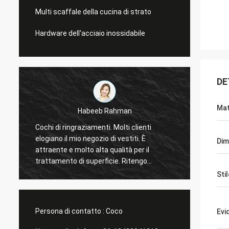
Multi scaffale della cucina di strato
Hardware dell'acciaio inossidabile
DE
Mat
Galletti di Marco
clienti
Voi sempre fatto un buon lavoro per me!
ti. È
Gli espositori della finestra del negozio di
Dim
per il
Natale sono arrivato. Dopo l'installazione,
tengo
vi invieremo le immagini. Molte grazie.
Stil
Persona di contatto :
Coco
Evi