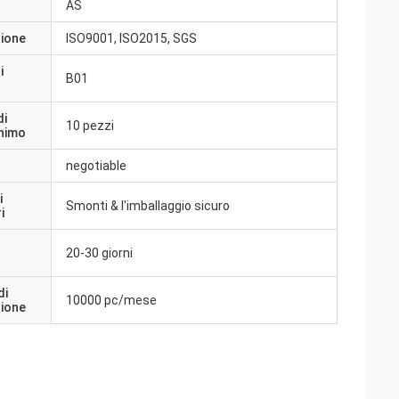
AS
zione
ISO9001, ISO2015, SGS
i
B01
di
10 pezzi
inimo
negotiable
i
Smonti & l'imballaggio sicuro
i
20-30 giorni
a
di
10000 pc/mese
zione