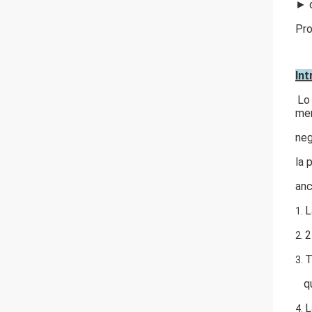
► d
Pro
Int
Lo
mer
neg
la 
anc
L
1.
2
2.
T
3.
q
L
4.