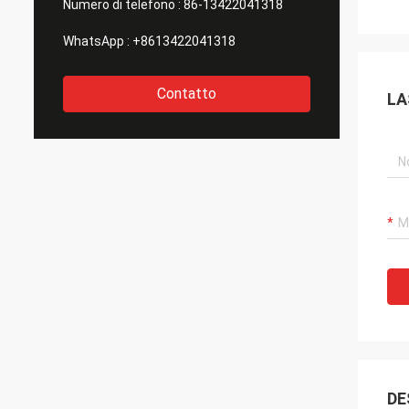
Numero di telefono :
86-13422041318
WhatsApp :
+8613422041318
Contatto
LA
DE