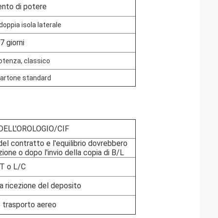
ento di potere
doppia isola laterale
7 giorni
otenza, classico
artone standard
ELL'OROLOGIO/CIF
del contratto e l'equilibrio dovrebbero
ione o dopo l'invio della copia di B/L
T o L/C
a ricezione del deposito
 trasporto aereo