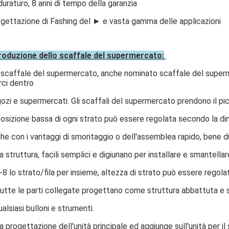
uraturo, 8 anni di tempo della garanzia
gettazione di Fashing del ► e vasta gamma delle applicazioni
roduzione dello scaffale del supermercato:
 scaffale del supermercato, anche nominato scaffale del superme
ci dentro
ozi e supermercati. Gli scaffali del supermercato prendono il picc
posizione bassa di ogni strato può essere regolata secondo la d
he con i vantaggi di smontaggio o dell'assemblea rapido, bene 
a struttura, facili semplici e digiunano per installare e smantellar
-8 lo strato/fila per insieme, altezza di strato può essere regola
utte le parti collegate progettano come struttura abbattuta e s
ualsiasi bulloni e strumenti.
a progettazione dell'unità principale ed aggiunge sull'unità per