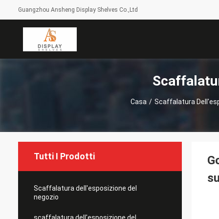
Guangzhou Ansheng Display Shelves Co.,Ltd
Scaffalatu
Casa
/
Scaffalatura Dell'e
Tutti I Prodotti
Go
su
Scaffalatura dell'esposizione del
negozio
scaffalatura dell'esposizione del