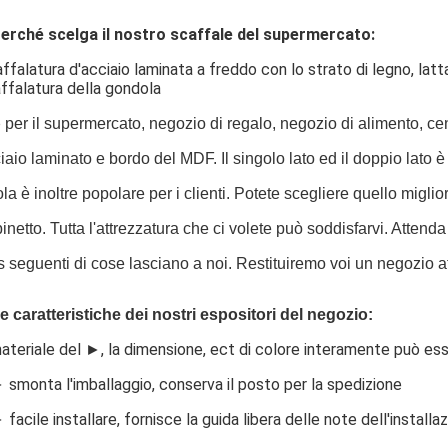
erché scelga il nostro scaffale del supermercato:
ffalatura d'acciaio laminata a freddo con lo strato di legno, lat
ffalatura della gondola
o
per il supermercato, negozio di regalo, negozio di alimento, cent
iaio laminato e bordo del MDF. Il singolo lato ed il doppio lato è 
sola è inoltre popolare per i clienti. Potete scegliere quello migli
inetto. Tutta l'attrezzatura che ci volete può soddisfarvi. Atten
ls seguenti di cose lasciano a noi. Restituiremo voi un negozio a
e caratteristiche dei nostri espositori del negozio:
materiale del ►, la dimensione, ect di colore interamente può esse
► smonta l'imballaggio, conserva il posto per la spedizione
► facile installare, fornisce la guida libera delle note dell'installa