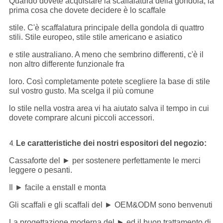
Quando dovete acquistare la scaffalatura della gondola, la
prima cosa che dovete decidere è lo scaffale
stile. C'è scaffalatura principale della gondola di quattro
stili. Stile europeo, stile stile americano e asiatico
e stile australiano. A meno che sembrino differenti, c'è il
non altro differente funzionale fra
loro. Così completamente potete scegliere la base di stile
sul vostro gusto. Ma scelga il più comune
lo stile nella vostra area vi ha aiutato salva il tempo in cui
dovete comprare alcuni piccoli accessori.
Le caratteristiche dei nostri espositori del negozio:
4.
Cassaforte del ► per sostenere perfettamente le merci
leggere o pesanti.
Il ► facile a enstall e monta
Gli scaffali e gli scaffali del ► OEM&ODM sono benvenuti
La progettazione moderna del ► ed il buon trattamento di