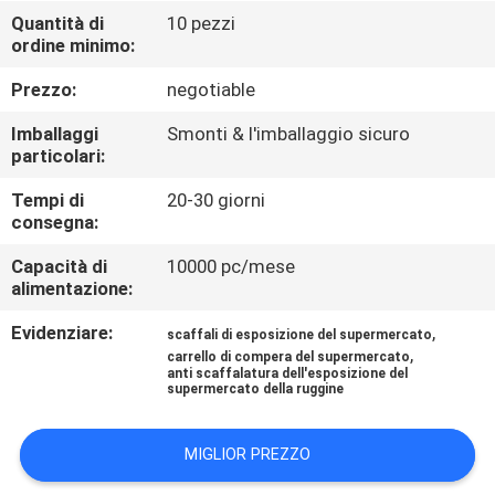
FABBRICA
Quantità di
10 pezzi
ordine minimo:
CONTROLLO
Prezzo:
negotiable
DI
Imballaggi
Smonti & l'imballaggio sicuro
QUALITÀ
particolari:
Tempi di
20-30 giorni
consegna:
CONTATTICI
Capacità di
10000 pc/mese
alimentazione:
RICHIEDA
Evidenziare:
,
UNA
scaffali di esposizione del supermercato
,
carrello di compera del supermercato
CITAZIONE
anti scaffalatura dell'esposizione del
supermercato della ruggine
MAPPA
MIGLIOR PREZZO
DEL