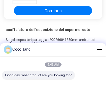
supermercato
Continua
scaffalatura dell'esposizione del supermercato
Singoli espositori parteggiati 900*660*1350mm ambientali
della drogheria del MDF
Coco Tang
singolo degli espositori della drogheria di 900*350*2350mm
doppio parteggiato
6:41 AM
Scaffali regolabili del negozio di alimentari della scaffalatura
dell'esposizione del supermercato della gondola
Good day, what product are you looking for?
Categorie popolari
Tutti
Scaffalatura 
Scaffalatura 
Dell'esposizione Del 
Dell'esposizione Del 