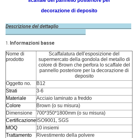
scaffale del pannello posteriore per
decorazione di deposito
Descrizione del dettaglio
Informazioni basse
1.
Nome di
Scaffalatura dell'esposizione del
prodotto
supermercato della gondola del metallo di
colore di Brown che perfora lo scaffale del
pannello posteriore per la decorazione di
deposito
Oggetto no.
B12
Strati
3-6
Materiale
Acciaio laminato a freddo
Colore
Brown (o su misura)
Dimensione
700*350*1800mm
(o su misura)
Certificazione
ISO9001, SGS
MOQ
10 insiemi
Trattamento
Rivestimento della polvere