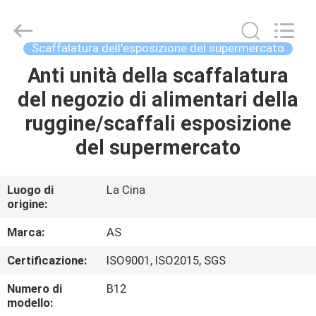
2026
Guangzhou
Ansheng
Display
Shelves
Scaffalatura dell'esposizione del supermercato
Co.,Ltd.
All
Rights
Anti unità della scaffalatura
CASA
Reserved.
del negozio di alimentari della
PRODOTTI
ruggine/scaffali esposizione
del supermercato
VIDEO
Luogo di
La Cina
origine:
CIRCA
NOI
Marca:
AS
Certificazione:
ISO9001, ISO2015, SGS
GIRO
Numero di
B12
DELLA
modello: