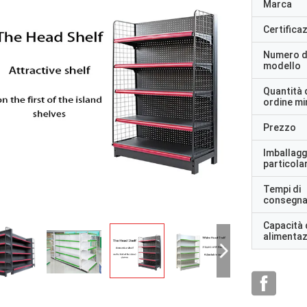
Marca
Certifica
Numero d
modello
Quantità 
ordine m
Prezzo
Imballagg
particolar
Tempi di
consegn
Capacità 
alimenta