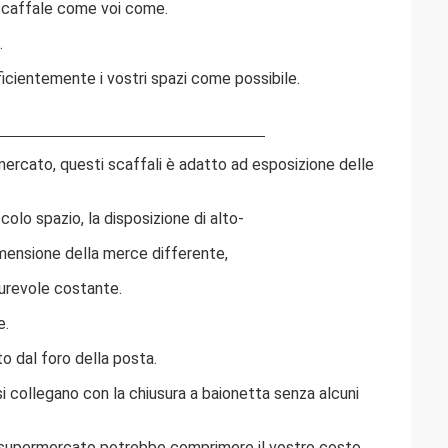
 scaffale come voi come.
.
fficientemente i vostri spazi come possibile.
rcato, questi scaffali è adatto ad esposizione delle
olo spazio, la disposizione di alto-
imensione della merce differente,
durevole costante.
e.
to dal foro della posta.
 collegano con la chiusura a baionetta senza alcuni
 il supermercato potrebbe comprimere il vostro costo.