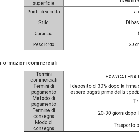
rivestim
superficie
Punto di vendita
ab
Stile
Di ba
Garanzia
Peso lordo
20 c
nformazioni commerciali
Termini
EXW/CATENA D
commerciali
Termini di
il deposito di 30% dopo la firma 
pagamento
essere pagati prima della spediz
Metodo di
T/
pagamento
Termine di
20-30 giorni dopo l
consegna
Modo di
Trasporto o
consegna