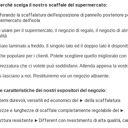
erché scelga il nostro scaffale del supermercato:
forando la scaffalatura dell'esposizione di pannello posteriore p
ermercato dell'isola
 usare
per il supermercato, il negozio di regalo, il negozio di ali
lità
iaio laminato a freddo. Il singolo lato ed il doppio lato è disponib
he popolare per i clienti. Potete scegliere quello migliorato con 
ttrezzatura che ci volete può soddisfarvi. Attenda appena la vos
ls lasciano a noi. Restituiremo voi un negozio attraente.
e caratteristiche dei nostri espositori del negozio:
temi durevoli, versatili ed economici del
►
della scaffalatura.
ezze e lunghezze di scaffale completamente regolabile del
►
.
uttura resistente
►Different
con rivestimento di alta qualità, c