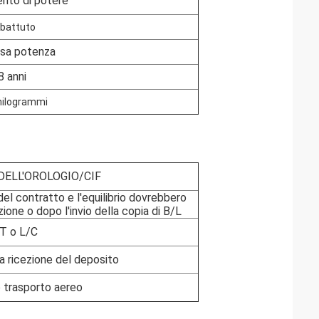
ento di potere
battuto
ssa potenza
8 anni
hilogrammi
ELL'OROLOGIO/CIF
del contratto e l'equilibrio dovrebbero
ione o dopo l'invio della copia di B/L
T o L/C
a ricezione del deposito
 trasporto aereo