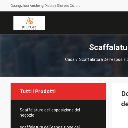
Guangzhou Ansheng Display Shelves Co.,Ltd
Scaffalatu
Casa
/
Scaffalatura Dell'esposiz
Tutti I Prodotti
Do
de
Scaffalatura dell'esposizione del
negozio
scaffalatura dell'esposizione del