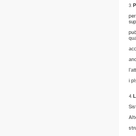
P
3.
per
sup
può
qua
acc
anc
l'a
i p
L
4.
Sis
Alt
str