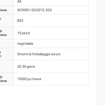
AS
zione
ISO9001, ISO2015, SGS
i
B03
di
10 pezzi
inimo
negotiable
i
Smonti & l'imballaggio sicuro
i
20-30 giorni
a
di
10000 pc/mese
zione