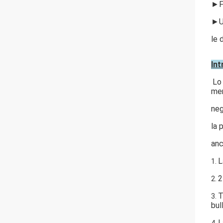
►F
►U
le 
Int
Lo
mer
neg
la 
anc
L
1.
2
2.
T
3.
bul
L