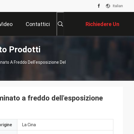
Italian
Video
Contattici
Richiedere Un
to Prodotti
Preventivo
nato A Freddo Dell'esposizione Del
minato a freddo dell'esposizione
origine
La Cina