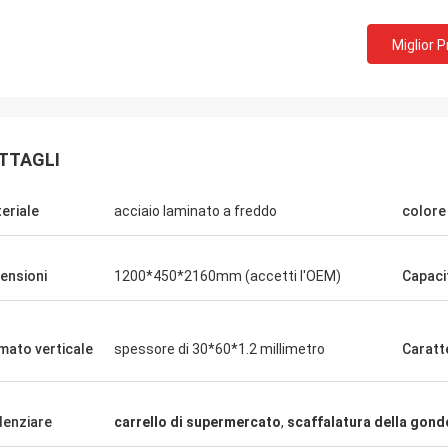
Miglior 
TTAGLI
eriale
acciaio laminato a freddo
colore
Fernando
Ringraziamenti per il vostro scaffale. Il
Cochi di 
mio magazzino dell'attrezzatura di sport
elogiano 
ensioni
1200*450*2160mm (accetti l'OEM)
Capacit
ora sembra ordinato. E sto spianando per
attraente
fare una sala d'esposizione per le merci di
trattame
sport. Aiutimi a progettarlo più
soddisf
mato verticale
spessore di 30*60*1.2 millimetro
Caratt
successivamente.
denziare
carrello di supermercato
,
scaffalatura della gon