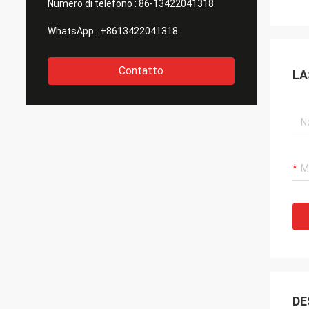
Numero di telefono :
86-13422041318
WhatsApp :
+8613422041318
Contatto
LA
DE