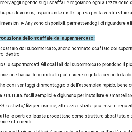
reely
aggiungendo sugli scaffali e regolando ogni altezza dello
se
per dovunque, risparmiante molto spazio per la vostra stanza
dimensioni
►Any
sono disponibili, permettendogli di riguardare e
roduzione dello scaffale del supermercato:
 scaffale del supermercato, anche nominato scaffale del superme
ci dentro
ozi e supermercati. Gli scaffali del supermercato prendono il picc
posizione bassa di ogni strato può essere regolata secondo la d
he con i vantaggi di smontaggio o dell'assemblea rapido, bene 
a struttura, facili semplici e digiunano per installare e smantellar
-8 lo strato/fila per insieme, altezza di strato può essere regola
utte le parti collegate progettano come struttura abbattuta e si
loni e strumenti.
a progettazione dell'unità principale ed aggiunge sull'unità per