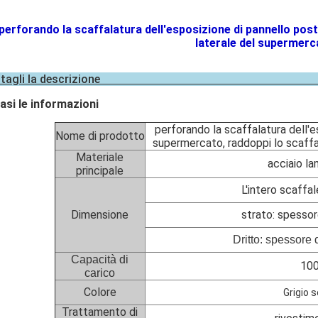
perforando la scaffalatura dell'esposizione di pannello post
laterale del supermerc
Dettagli la desc
asi le informazioni
perforando la scaffalatura dell'e
Nome di prodotto
supermercato, raddoppi lo scaffal
Materiale
acciaio la
principale
L'intero scaff
Dimensione
strato: spesso
Dritto: spessore 
Capacità di
100
carico
Colore
Grigio 
Trattamento di