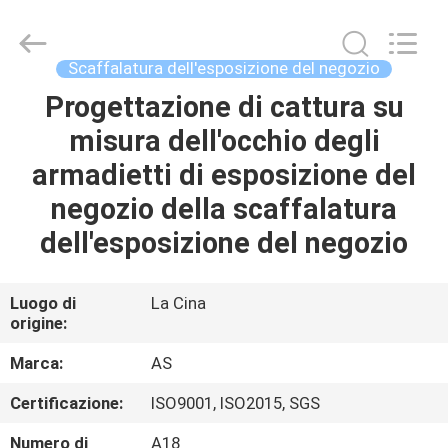
2026
Guangzhou
Ansheng
Display
Shelves
Scaffalatura dell'esposizione del negozio
Co.,Ltd.
All
Rights
Progettazione di cattura su
CASA
Reserved.
misura dell'occhio degli
PRODOTTI
armadietti di esposizione del
negozio della scaffalatura
VIDEO
dell'esposizione del negozio
CIRCA
Luogo di
La Cina
origine:
NOI
Marca:
AS
GIRO
Certificazione:
ISO9001, ISO2015, SGS
DELLA
Numero di
A18