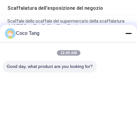
Scaffalatura dell'esposizione del negozio
Scaffale dello scaffale del supermercato della scaffalatura
del MDF Grey Tea Coffee Shop Display
Coco Tang
Le grandi statue comperano puntelli visivi dell'esposizione di
vendita della statua della scaffalatura FRP dell'esposizione
11:40 AM
Banchi di mostra/scaffali esposizione al minuto abbastanza
forti del metallo per la drogheria
Good day, what product are you looking for?
Categorie popolari
Tutti
Scaffalatura 
Scaffalatura 
Dell'esposizione Del 
Dell'esposizione Del 
Negozio
Supermercato
Scaffali Di 
Vetrine Della 
Stoccaggio Del 
Gioielleria
Magazzino
Scaffale Di 
Scaffali Di 