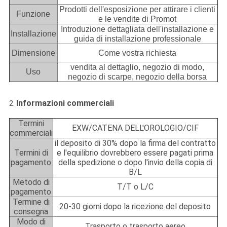
Prodotti dell'esposizione per attirare i clienti
Funzione
e le vendite di Promot
Introduzione dettagliata dell'installazione e
Installazione
guida di installazione professionale
Dimensione
Come vostra richiesta
vendita al dettaglio, negozio di modo,
Uso
negozio di scarpe, negozio della borsa
Informazioni commerciali
2.
Termini
EXW/CATENA DELL'OROLOGIO/CIF
commerciali
il deposito di 30% dopo la firma del contratto
Termini di
e l'equilibrio dovrebbero essere pagati prima
pagamento
della spedizione o dopo l'invio della copia di
B/L
Metodo di
T/T o L/C
pagamento
Termine di
20-30 giorni dopo la ricezione del deposito
consegna
Modo di
Trasporto o trasporto aereo