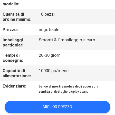
FABBRICA
modello:
Quantità di
10 pezzi
CONTROLLO
ordine minimo:
DI
Prezzo:
negotiable
QUALITÀ
Imballaggi
Smonti & l'imballaggio sicuro
particolari:
CONTATTICI
Tempi di
20-30 giorni
consegna:
RICHIEDA
Capacità di
10000 pc/mese
alimentazione:
UNA
Evidenziare:
,
CITAZIONE
banco di mostra mobile degli accessori
vendita al dettaglio display stand
MAPPA
MIGLIOR PREZZO
DEL