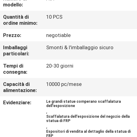
FABBRICA
modello:
Quantità di
10 PCS
CONTROLLO
ordine minimo:
DI
Prezzo:
negotiable
QUALITÀ
Imballaggi
Smonti & l'imballaggio sicuro
particolari:
CONTATTICI
Tempi di
20-30 giorni
consegna:
RICHIEDA
Capacità di
10000 pc/mese
alimentazione:
UNA
Evidenziare:
Le grandi statue comperano scaffalatura
CITAZIONE
dell'esposizione
,
Scaffalatura dell'esposizione del negozio della
statua di FRP
MAPPA
,
Espositori di vendita al dettaglio della statua di
DEL
FRP