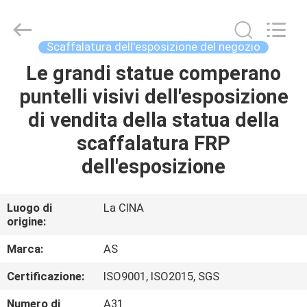
2026
Guangzhou
Ansheng
Display
Shelves
Scaffalatura dell'esposizione del negozio
Co.,Ltd.
All
Rights
Le grandi statue comperano
CASA
Reserved.
puntelli visivi dell'esposizione
PRODOTTI
di vendita della statua della
scaffalatura FRP
VIDEO
dell'esposizione
CIRCA
Luogo di
La CINA
origine:
NOI
Marca:
AS
GIRO
Certificazione:
ISO9001, ISO2015, SGS
DELLA
Numero di
A31