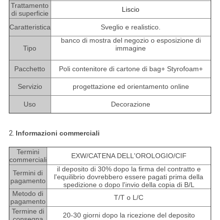
Trattamento
Liscio
di superficie
Caratteristica
Sveglio e realistico.
banco di mostra del negozio o esposizione di
Tipo
immagine
Pacchetto
Poli contenitore di cartone di bag+ Styrofoam+
Servizio
progettazione ed orientamento online
Uso
Decorazione
2.
Informazioni commerciali
Termini
EXW/CATENA DELL'OROLOGIO/CIF
commerciali
il deposito di 30% dopo la firma del contratto e
Termini di
l'equilibrio dovrebbero essere pagati prima della
pagamento
spedizione o dopo l'invio della copia di B/L
Metodo di
T/T o L/C
pagamento
Termine di
20-30 giorni dopo la ricezione del deposito
consegna