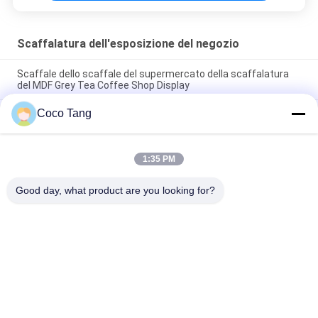
Scaffalatura dell'esposizione del negozio
Scaffale dello scaffale del supermercato della scaffalatura
del MDF Grey Tea Coffee Shop Display
Coco Tang
Banchi di mostra/scaffali esposizione al minuto abbastanza
forti del metallo per la drogheria
Quattro - funzione dello scaffale di esposizione della pittura
1:35 PM
della scaffalatura dell'esposizione del negozio del nastro
metallico della fila multi
Good day, what product are you looking for?
Categorie popolari
Tutti
Scaffalatura 
Scaffalatura 
Dell'esposizione Del 
Dell'esposizione Del 
Negozio
Supermercato
Scaffali Di 
Vetrine Della 
Stoccaggio Del 
Gioielleria