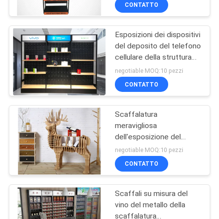
FABBRICA
CONTATTO
Esposizioni dei dispositivi
CONTROLLO
del deposito del telefono
DI
cellulare della struttura
QUALITÀ
del metallo/esposizione
negotiable MOQ:10 pezzi
di parete d'attaccatura
CONTATTO
del telefono cellulare
CONTATTICI
Scaffalatura
meravigliosa
RICHIEDA
dell'esposizione del
UNA
negozio di MD di modo
negotiable MOQ:10 pezzi
3D con la forma animale
CITAZIONE
CONTATTO
differente
Scaffali su misura del
MAPPA
vino del metallo della
DEL
scaffalatura