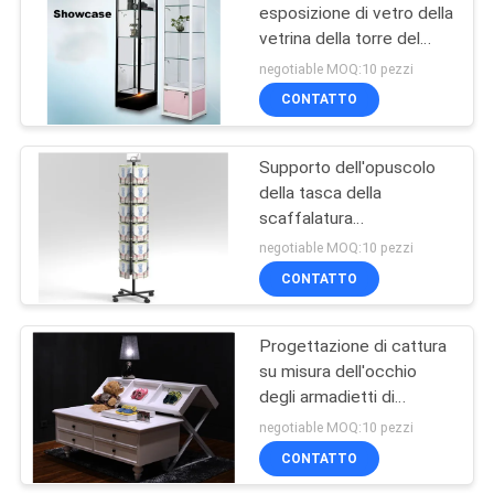
esposizione di vetro della
vetrina della torre del
quadrato di vetro
negotiable MOQ:10 pezzi
quadrato domestico
CONTATTO
dell'esposizione per
Collectibles
Supporto dell'opuscolo
della tasca della
scaffalatura
dell'esposizione del
negotiable MOQ:10 pezzi
negozio di 6 Tires per le
CONTATTO
riviste/pubblicità
Progettazione di cattura
su misura dell'occhio
degli armadietti di
esposizione del negozio
negotiable MOQ:10 pezzi
della scaffalatura
CONTATTO
dell'esposizione del