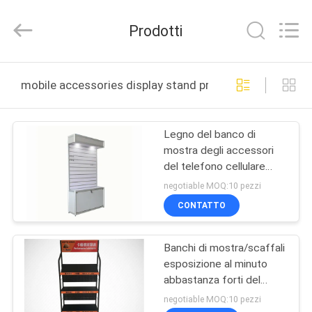
2026
Guangzhou
Ansheng
Prodotti
Display
Shelves
Co.,Ltd.
All
Rights
CASA
Reserved.
mobile accessories display stand produzione online
PRODOTTI
Legno del banco di
mostra degli accessori
VIDEO
del telefono cellulare
dell'Assemblea
negotiable MOQ:10 pezzi
facile/materiale mobili
CIRCA
CONTATTO
del metallo
NOI
Banchi di mostra/scaffali
esposizione al minuto
GIRO
abbastanza forti del
DELLA
metallo per la drogheria
negotiable MOQ:10 pezzi