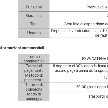
Promuova le
Funzione
Garanzia
Scaffale di esposizione de
Tipo
Deposito di verniciatura, sala d'
Usando
dell'aut
nformazioni commerciali
Termini
EXW/CATENA D
commerciali
Termini di
il deposito di 30% dopo la firma 
pagamento
essere pagati prima della spediz
Metodo di
T/
pagamento
Termine di
20-30 giorni dopo l
consegna
Modo di
Trasporto o
consegna