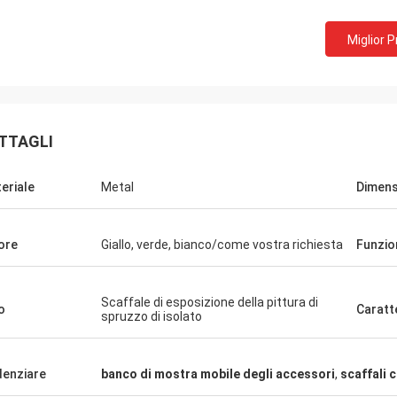
Miglior 
TTAGLI
eriale
Metal
Dimens
Fernando
Habeeb
graziamenti per il vostro scaffale. Il
Cochi di ringraziament
 magazzino dell'attrezzatura di sport
elogiano il mio negozio
ore
Giallo, verde, bianco/come vostra richiesta
Funzio
 sembra ordinato. E sto spianando per
attraente e molto alta
e una sala d'esposizione per le merci di
trattamento di super
rt. Aiutimi a progettarlo più
soddisfatto
Scaffale di esposizione della pittura di
o
Caratt
spruzzo di isolato
ccessivamente.
denziare
banco di mostra mobile degli accessori
,
scaffali 