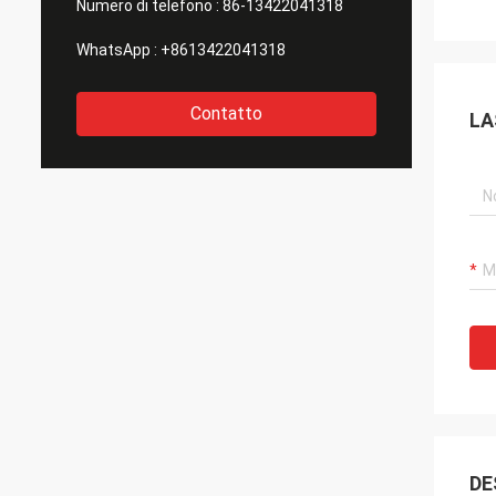
Numero di telefono :
86-13422041318
WhatsApp :
+8613422041318
Contatto
LA
DE