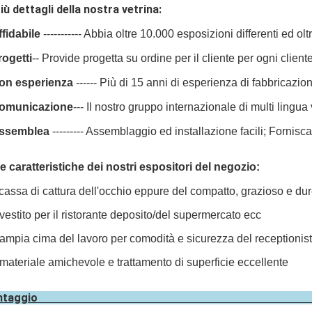
iù dettagli della nostra vetrina:
ffidabile
----------- Abbia oltre 10.000 esposizioni differenti ed olt
rogetti
-- Provide progetta su ordine per il cliente per ogni cliente
on esperienza
------ Più di 15 anni di esperienza di fabbricazio
omunicazione
--- Il nostro gruppo internazionale di multi lingua
ssemblea
--------- Assemblaggio ed installazione facili; Fornisca 
e caratteristiche dei nostri espositori del negozio:
cassa di cattura dell'occhio eppure del compatto, grazioso e du
 vestito per il ristorante deposito/del supermercato ecc
 ampia cima del lavoro per comodità e sicurezza del receptionist
 materiale amichevole e trattamento di superficie eccellente
Vantagg