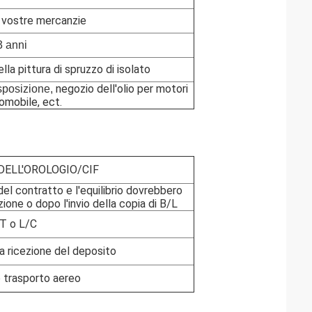
 vostre mercanzie
3 anni
lla pittura di spruzzo di isolato
negozio dell'olio per motori
esposizione,
omobile, ect.
ELL'OROLOGIO/CIF
del contratto e l'equilibrio dovrebbero
ione o dopo l'invio della copia di B/L
T o L/C
a ricezione del deposito
 trasporto aereo