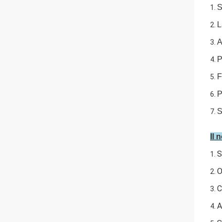
S
1.
L
2.
A
3.
P
4.
F
5.
P
6.
S
7.
Il 
S
1.
O
2.
C
3.
A
4.