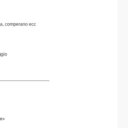
acia, comperano ecc
ggio
le»