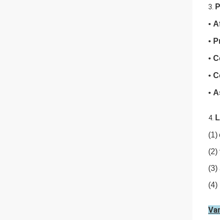
P
3.
•
A
•
P
•
C
•
C
•
A
L
4.
(1)
(2)
(3)
(4)