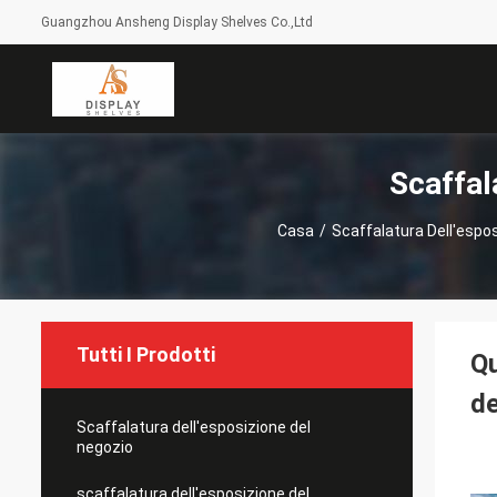
Guangzhou Ansheng Display Shelves Co.,Ltd
Scaffal
Casa
/
Scaffalatura Dell'espo
Tutti I Prodotti
Qu
de
Scaffalatura dell'esposizione del
negozio
scaffalatura dell'esposizione del