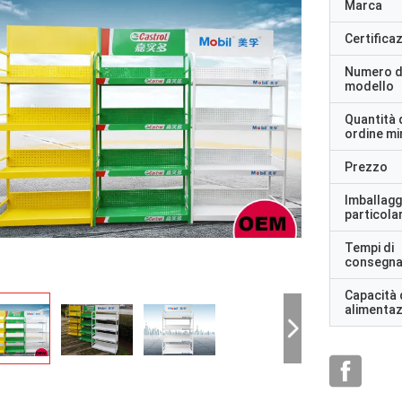
Marca
Certifica
Numero d
modello
Quantità 
ordine m
Prezzo
Imballagg
particolar
Tempi di
consegn
Capacità 
alimenta