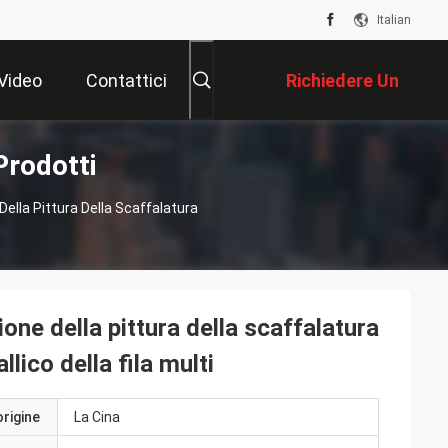
Italian
Video
Contattici
Richiedere Un
Prodotti
Preventivo
Della Pittura Della Scaffalatura
ione della pittura della scaffalatura
lico della fila multi
origine
La Cina