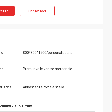
Prezzo
Contattaci
ioni
800*300*1700/personalizzano
 Rahman
i. Molti clienti
 di vestiti. È
ne
Promuova le vostre mercanzie
 qualità per il
ficie. Ritengo
eristica
Abbastanza forte e stalla
commerciali del vino