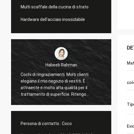
Multi scaffale della cucina di strato
Hardware dell'acciaio inossidabile
DE
Mat
Galletti di Marco
Voi sempre fatto un buon lavoro per me!
Rin
Gli espositori della finestra del negozio di
mio
col
Natale sono arrivato. Dopo l'installazione,
ora
vi invieremo le immagini. Molte grazie.
far
spo
Tip
su
Persona di contatto :
Coco
Evi