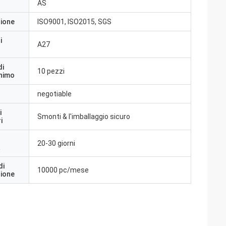
AS
zione
ISO9001, ISO2015, SGS
i
A27
di
10 pezzi
inimo
negotiable
i
Smonti & l'imballaggio sicuro
i
20-30 giorni
a
di
10000 pc/mese
zione