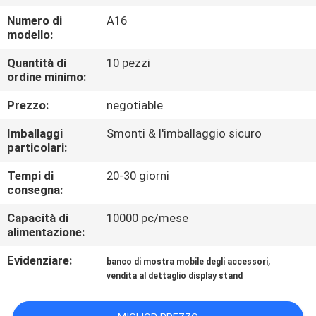
FABBRICA
Numero di
A16
modello:
CONTROLLO
Quantità di
10 pezzi
DI
ordine minimo:
QUALITÀ
Prezzo:
negotiable
Imballaggi
Smonti & l'imballaggio sicuro
CONTATTICI
particolari:
Tempi di
20-30 giorni
RICHIEDA
consegna:
UNA
Capacità di
10000 pc/mese
alimentazione:
CITAZIONE
Evidenziare:
,
banco di mostra mobile degli accessori
vendita al dettaglio display stand
MAPPA
DEL