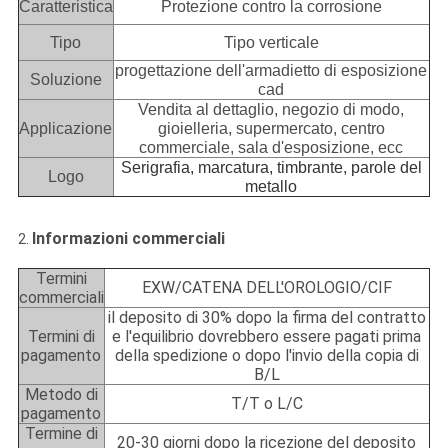
Caratteristica
Protezione contro la corrosione
Tipo
Tipo verticale
progettazione dell'armadietto di esposizione
Soluzione
cad
Vendita al dettaglio, negozio di modo,
Applicazione
gioielleria, supermercato, centro
commerciale, sala d'esposizione, ecc
Serigrafia, marcatura, timbrante, parole del
Logo
metallo
Informazioni commerciali
2.
Termini
EXW/CATENA DELL'OROLOGIO/CIF
commerciali
il deposito di 30% dopo la firma del contratto
Termini di
e l'equilibrio dovrebbero essere pagati prima
pagamento
della spedizione o dopo l'invio della copia di
B/L
Metodo di
T/T o L/C
pagamento
Termine di
20-30 giorni dopo la ricezione del deposito