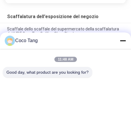
Scaffalatura dell'esposizione del negozio
Scaffale dello scaffale del supermercato della scaffalatura
del MDF Grey Tea Coffee Shop Display
Coco Tang
Le grandi statue comperano puntelli visivi dell'esposizione di
vendita della statua della scaffalatura FRP dell'esposizione
11:48 AM
Banchi di mostra/scaffali esposizione al minuto abbastanza
forti del metallo per la drogheria
Good day, what product are you looking for?
Categorie popolari
Tutti
Scaffalatura 
Scaffalatura 
Dell'esposizione Del 
Dell'esposizione Del 
Negozio
Supermercato
Scaffali Di 
Vetrine Della 
Stoccaggio Del 
Gioielleria
Magazzino