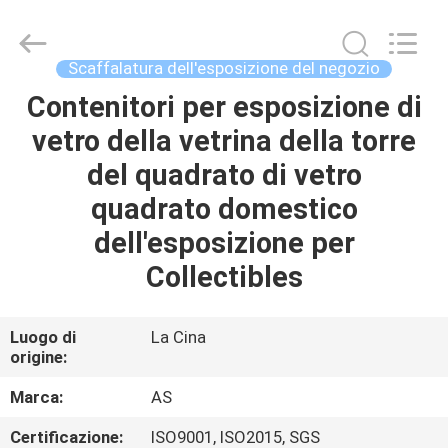
2026
Guangzhou
Ansheng
Display
Shelves
Scaffalatura dell'esposizione del negozio
Co.,Ltd.
All
Rights
Contenitori per esposizione di
CASA
Reserved.
vetro della vetrina della torre
PRODOTTI
del quadrato di vetro
quadrato domestico
VIDEO
dell'esposizione per
Collectibles
CIRCA
NOI
Luogo di
La Cina
origine:
GIRO
Marca:
AS
DELLA
Certificazione:
ISO9001, ISO2015, SGS