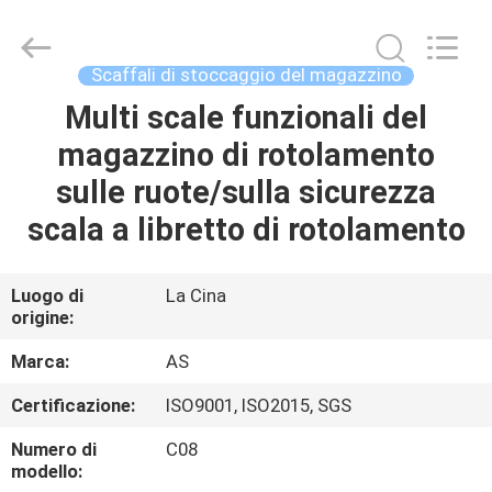
2026
Guangzhou
Ansheng
Display
Shelves
Scaffali di stoccaggio del magazzino
Co.,Ltd.
All
Rights
Multi scale funzionali del
CASA
Reserved.
magazzino di rotolamento
PRODOTTI
sulle ruote/sulla sicurezza
scala a libretto di rotolamento
VIDEO
Luogo di
La Cina
origine:
CIRCA
NOI
Marca:
AS
Certificazione:
ISO9001, ISO2015, SGS
GIRO
Numero di
C08
DELLA
modello: