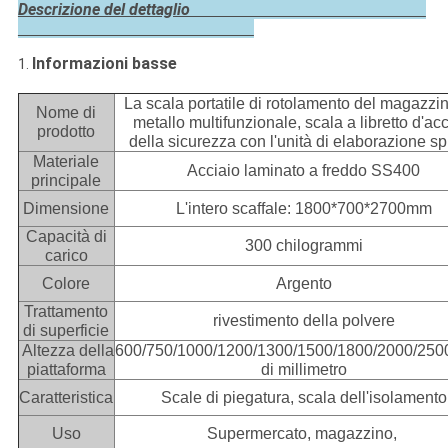
Descrizione del dettaglio
Informazioni basse
1.
La scala portatile di rotolamento del magazzi
Nome di
metallo multifunzionale, scala a libretto d'ac
prodotto
della sicurezza con l'unità di elaborazione s
Materiale
Acciaio laminato a freddo SS400
principale
Dimensione
L'intero scaffale: 1800*700*2700mm
Capacità di
300 chilogrammi
carico
Colore
Argento
Trattamento
rivestimento della polvere
di superficie
Altezza della
600/750/1000/1200/1300/1500/1800/2000/250
piattaforma
di millimetro
Caratteristica
Scale di piegatura, scala dell'isolamento
Uso
Supermercato, magazzino,