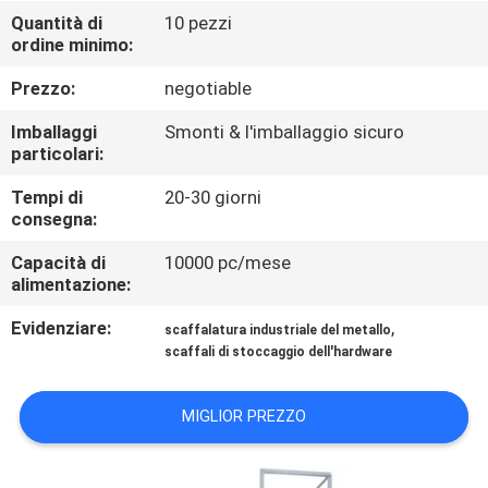
FABBRICA
Quantità di
10 pezzi
ordine minimo:
CONTROLLO
Prezzo:
negotiable
DI
Imballaggi
Smonti & l'imballaggio sicuro
QUALITÀ
particolari:
Tempi di
20-30 giorni
consegna:
CONTATTICI
Capacità di
10000 pc/mese
alimentazione:
RICHIEDA
Evidenziare:
,
UNA
scaffalatura industriale del metallo
scaffali di stoccaggio dell'hardware
CITAZIONE
MIGLIOR PREZZO
MAPPA
DEL