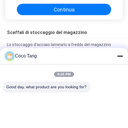
Continua
Scaffali di stoccaggio del magazzino
Lo stoccaggio d'acciaio laminato a freddo del magazzino
accantona lo strato regolabile
Coco Tang
Gabbie accatastabili di stoccaggio del magazzino dello SGS di
ISO9001 ISO2015 con gli scaffali
8:26 PM
Lo stoccaggio del magazzino di capacità elevata accantona
gli scaffali di stoccaggio della muffa di 2000*600*2000mm
Good day, what product are you looking for?
Categorie popolari
Tutti
Scaffalatura 
Scaffalatura 
Dell'esposizione Del 
Dell'esposizione Del 
Negozio
Supermercato