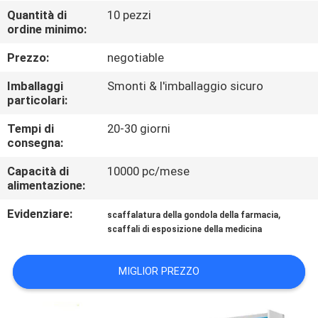
FABBRICA
Quantità di
10 pezzi
ordine minimo:
CONTROLLO
Prezzo:
negotiable
DI
Imballaggi
Smonti & l'imballaggio sicuro
QUALITÀ
particolari:
Tempi di
20-30 giorni
consegna:
CONTATTICI
Capacità di
10000 pc/mese
alimentazione:
RICHIEDA
Evidenziare:
,
UNA
scaffalatura della gondola della farmacia
scaffali di esposizione della medicina
CITAZIONE
MIGLIOR PREZZO
MAPPA
DEL