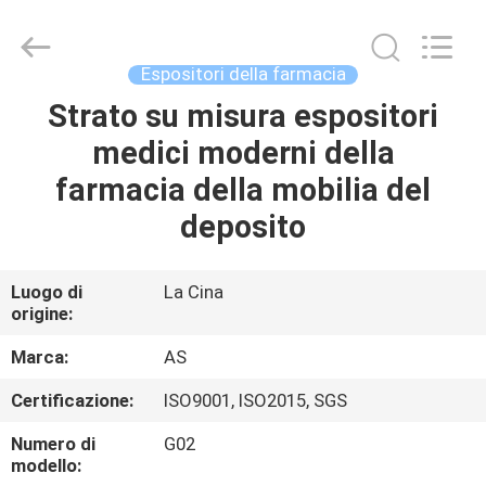
2026
Guangzhou
Ansheng
Display
Shelves
Espositori della farmacia
Co.,Ltd.
All
Rights
Strato su misura espositori
CASA
Reserved.
medici moderni della
PRODOTTI
farmacia della mobilia del
deposito
VIDEO
Luogo di
La Cina
origine:
CIRCA
NOI
Marca:
AS
Certificazione:
ISO9001, ISO2015, SGS
GIRO
Numero di
G02
DELLA
modello: