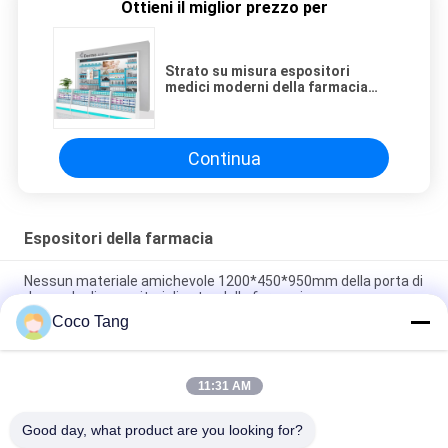
Ottieni il miglior prezzo per
Strato su misura espositori
medici moderni della farmacia
della mobilia del deposito
Continua
Espositori della farmacia
Nessun materiale amichevole 1200*450*950mm della porta di
danno degli espositori di vetro della farmacia
Coco Tang
Governo di medicina cinese antico, spessore del Governo 0.6-
1.5mm della farmacia del metallo
11:31 AM
Multi espositori della farmacia di funzione per il materiale
dell'acciaio dell'ospedale
Good day, what product are you looking for?