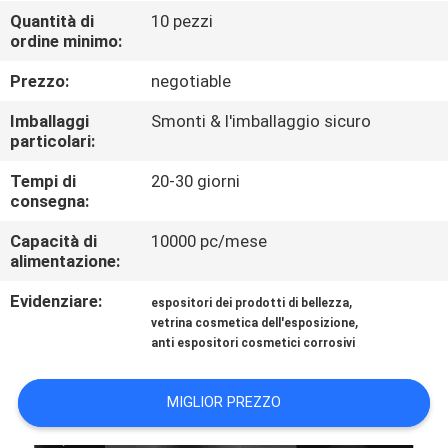
FABBRICA
Quantità di
10 pezzi
ordine minimo:
CONTROLLO
Prezzo:
negotiable
DI
Imballaggi
Smonti & l'imballaggio sicuro
QUALITÀ
particolari:
Tempi di
20-30 giorni
consegna:
CONTATTICI
Capacità di
10000 pc/mese
alimentazione:
RICHIEDA
Evidenziare:
,
UNA
espositori dei prodotti di bellezza
,
vetrina cosmetica dell'esposizione
CITAZIONE
anti espositori cosmetici corrosivi
MAPPA
MIGLIOR PREZZO
DEL