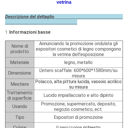
vetrina
Descrizione del dettaglio
Informazioni basse
1.
Annunciando la promozione ondulata gli
Nome di
espositori cosmetici di legno compongono
prodotto
la vetrina dell'esposizione
Materiale
legno, metallo
L'intero scaffale: 600*600*1580mm/su
Dimensione
misura
Polacco, alta pittura lucida, vassoio acrilico
Mestiere
su misura
Trattamento
Lucido impiallacciato e alto dipinto
di superficie
Promozione, supermercato, deposito,
Usando
negozio cosmetico, ect.
Tipo
Espositori di promozione
Colore
Il nero/come
richiesto