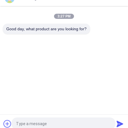
Governo di lusso del profumo di fragranza degli espositori
cosmetici dello SGS di iso
3:27 PM
Vetrina cosmetica fissata al muro cosmetica dell'esposizione
degli scaffali di esposizione del MDF del metallo
Good day, what product are you looking for?
Categorie popolari
Tutti
Scaffalatura 
Scaffalatura 
Dell'esposizione Del 
Dell'esposizione Del 
Negozio
Supermercato
Scaffali Di 
Vetrine Della 
Stoccaggio Del 
Gioielleria
Magazzino
Scaffale Di 
Scaffali Di 
Esposizione Di Sport
Esposizione 
Dell'abbigliamento
Espositori Della 
Espositori 
Farmacia
Cosmetici
Richiedi un preventivo