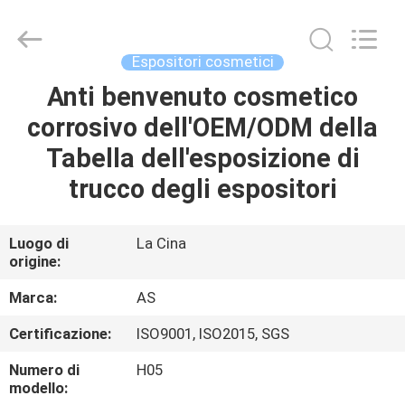
2026
Guangzhou
Ansheng
Display
Shelves
Espositori cosmetici
Co.,Ltd.
All
Rights
Anti benvenuto cosmetico
CASA
Reserved.
corrosivo dell'OEM/ODM della
PRODOTTI
Tabella dell'esposizione di
trucco degli espositori
VIDEO
Luogo di
La Cina
origine:
CIRCA
NOI
Marca:
AS
Certificazione:
ISO9001, ISO2015, SGS
GIRO
Numero di
H05
DELLA
modello: