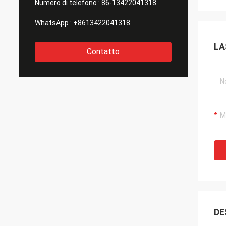
Numero di telefono :
86-13422041318
WhatsApp :
+8613422041318
LA
Contatto
DE