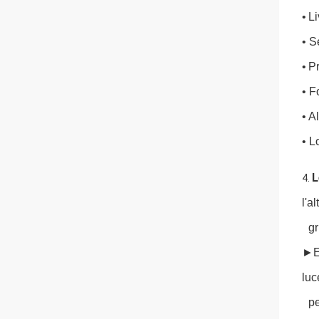
•
Li
• S
•
Pr
• F
• A
•
L
L
4.
l'a
g
►E
luc
pe