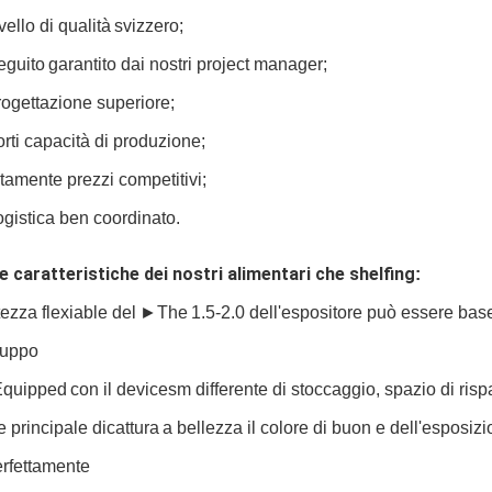
vello di qualità
svizzero
;
eguito
garantito dai nostri project manager;
ogettazione superiore;
orti capacità di produzione;
ltamente
prezzi competitivi;
ogistica ben coordinato.
e caratteristiche dei nostri alimentari che shelfing
:
ltezza flexiable del
►The
1.5-2.0 dell'espositore può essere base 
ruppo
quipped
con il devicesm differente di stoccaggio, spazio di rispa
e principale di
cattura
a bellezza il colore di buon e dell'esposizi
rfettamente