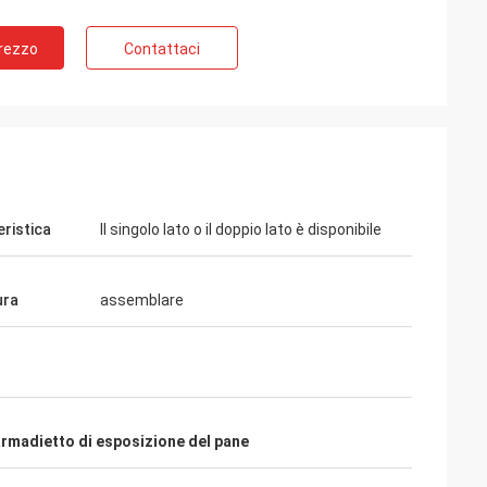
Prezzo
Contattaci
eristica
Il singolo lato o il doppio lato è disponibile
hman
olti clienti
 vestiti. È
ura
assemblare
lità per il
e. Ritengo
rmadietto di esposizione del pane