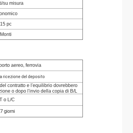
ti/su misura
onomico
15 pc
Monti
porto aereo, ferrovia
la ricezione del deposito
del contratto e l'equilibrio dovrebbero
ione o dopo l'invio della copia di B/L
T o L/C
7 giorni