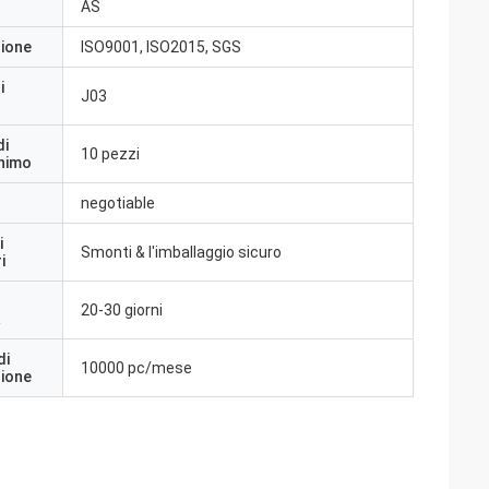
AS
zione
ISO9001, ISO2015, SGS
i
J03
di
10 pezzi
inimo
negotiable
i
Smonti & l'imballaggio sicuro
i
20-30 giorni
a
di
10000 pc/mese
zione