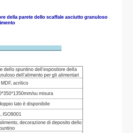
ore della parete dello scaffale asciutto granuloso
limento
ettaglio
e dello spuntino dell'espositore della
anuloso dell'alimento per gli alimentari
 MDF, acrilico
 900*350*1350mm/su misura
 doppio lato è disponibile
, ISO9001
'alimento, decorazione di deposito dello
puntino