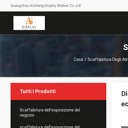
Guangzhou Ansheng Display Shelves Co.,Ltd
S
Casa
/
Scaffalatura Degli Al
Tutti I Prodotti
Di
ec
Scaffalatura dell'esposizione del
negozio
scaffalatura dell'esposizione del