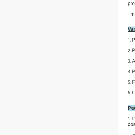
pro
m
Va
P
1.
P
2.
A
3.
P
4.
F
5.
O
6.
L
1.
po
a