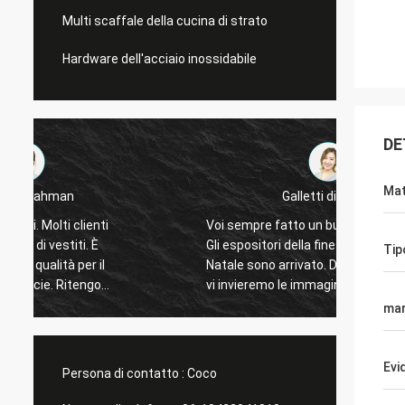
Multi scaffale della cucina di strato
Hardware dell'acciaio inossidabile
DE
Mat
Galletti di Marco
Voi sempre fatto un buon lavoro per me!
Ringraz
Gli espositori della finestra del negozio di
mio ma
Tip
Natale sono arrivato. Dopo l'installazione,
ora se
vi invieremo le immagini. Molte grazie.
fare un
sport. 
ma
succe
Evi
Persona di contatto :
Coco