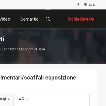
Italian
Video
Contattici
Richiedere Un
ti
Preventivo
li Esposizione Economici Della
alimentari/scaffali esposizione
origine
La Cina