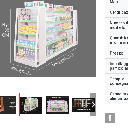
Marca
Certifica
Numero d
modello
Quantità 
ordine m
Prezzo
Imballagg
particolar
Tempi di
consegn
Capacità 
alimenta