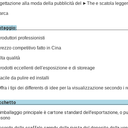
gettazione alla moda della pubblicità del
►The
e scatola legger
arca
ntaggio:
roduttori professionisti
rezzo competitivo fatto in Cina
lta qualità
rodotti eccellenti dell'esposizione e di storeage
acile da pulire ed installi
ffra i tipi dei differents di idee per la visualizzazione secondo i r
Pacche
'imballaggio principale è cartone standard dell'esportazione, o può
ssono
ccordo dello scaffale canndy della rivista del deposito della vend