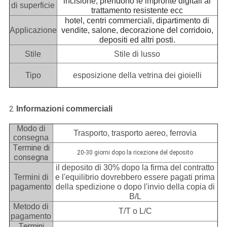
incisione, prendono le impronte digitali al
di superficie
trattamento resistente ecc
hotel, centri commerciali, dipartimento di
Applicazione
vendite, salone, decorazione del corridoio,
depositi ed altri posti.
Stile
Stile di lusso
Tipo
esposizione della vetrina dei gioielli
Informazioni commerciali
2.
Modo di
Trasporto, trasporto aereo, ferrovia
consegna
Termine di
20-30 giorni dopo la ricezione del deposito
consegna
il deposito di 30% dopo la firma del contratto
Termini di
e l'equilibrio dovrebbero essere pagati prima
pagamento
della spedizione o dopo l'invio della copia di
B/L
Metodo di
T/T o L/C
pagamento
Termini