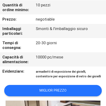
FABBRICA
Quantità di
10 pezzi
ordine minimo:
CONTROLLO
Prezzo:
negotiable
DI
Imballaggi
Smonti & l'imballaggio sicuro
QUALITÀ
particolari:
Tempi di
20-30 giorni
consegna:
CONTATTICI
Capacità di
10000 pc/mese
alimentazione:
RICHIEDA
Evidenziare:
,
UNA
armadietti di esposizione dei gioielli
contenitore per esposizione di vetro dei gioielli
CITAZIONE
MIGLIOR PREZZO
MAPPA
DEL