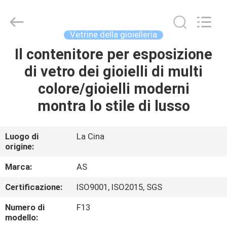
2026
Guangzhou
Ansheng
Display
Shelves
Vetrine della gioielleria
Co.,Ltd.
All
Rights
Il contenitore per esposizione
CASA
Reserved.
di vetro dei gioielli di multi
PRODOTTI
colore/gioielli moderni
montra lo stile di lusso
VIDEO
Luogo di
La Cina
origine:
CIRCA
NOI
Marca:
AS
Certificazione:
ISO9001, ISO2015, SGS
GIRO
Numero di
F13
DELLA
modello: