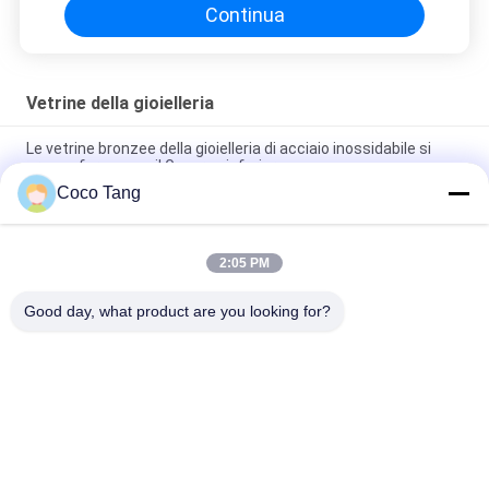
Continua
Vetrine della gioielleria
Le vetrine bronzee della gioielleria di acciaio inossidabile si
arcano forma con il Governo inferiore
Coco Tang
La gioielleria SS304 montra l'esposizione bronzea del negozio
per il vetro dell'orologio
2:05 PM
La gioielleria di titanio del nero del ODM montra con la
serratura elettrica di vetro ultra bianca
Good day, what product are you looking for?
Categorie popolari
Tutti
Scaffalatura 
Scaffalatura 
Dell'esposizione Del 
Dell'esposizione Del 
Negozio
Supermercato
Scaffali Di 
Vetrine Della 