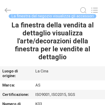
2026
Guangzhou
Ansheng
Display
Shelves
La finestra del negozio visualizza gli accessori
Co.,Ltd.
All
Rights
La finestra della vendita al
CASA
Reserved.
dettaglio visualizza
PRODOTTI
l'arte/decorazioni della
finestra per le vendite al
VIDEO
dettaglio
CIRCA
Luogo di
La Cina
origine:
NOI
Marca:
AS
GIRO
Certificazione:
ISO9001, ISO2015, SGS
DELLA
Numero di
K03