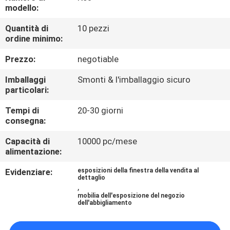
FABBRICA
modello:
Quantità di
10 pezzi
CONTROLLO
ordine minimo:
DI
Prezzo:
negotiable
QUALITÀ
Imballaggi
Smonti & l'imballaggio sicuro
particolari:
CONTATTICI
Tempi di
20-30 giorni
consegna:
RICHIEDA
Capacità di
10000 pc/mese
alimentazione:
UNA
Evidenziare:
esposizioni della finestra della vendita al
CITAZIONE
dettaglio
,
mobilia dell'esposizione del negozio
dell'abbigliamento
MAPPA
DEL