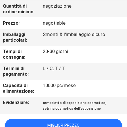
FABBRICA
Quantità di
negoziazione
ordine minimo:
CONTROLLO
Prezzo:
negotiable
DI
Imballaggi
Smonti & l'imballaggio sicuro
QUALITÀ
particolari:
Tempi di
20-30 giorni
consegna:
CONTATTICI
Termini di
L / C, T / T
pagamento:
RICHIEDA
Capacità di
10000 pc/mese
UNA
alimentazione:
CITAZIONE
Evidenziare:
,
armadietto di esposizione cosmetico
vetrina cosmetica dell'esposizione
MAPPA
DEL
MIGLIOR PREZZO