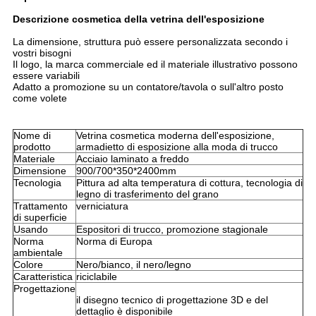
Descrizione cosmetica della vetrina dell'esposizione
La dimensione, struttura può essere personalizzata secondo i
vostri bisogni
Il logo, la marca commerciale ed il materiale illustrativo possono
essere variabili
Adatto a promozione su un contatore/tavola o sull'altro posto
come volete
Nome di
Vetrina cosmetica moderna dell'esposizione,
prodotto
armadietto di esposizione alla moda di trucco
Materiale
Acciaio laminato a freddo
Dimensione
900/700*350*2400mm
Tecnologia
Pittura ad alta temperatura di cottura, tecnologia di
legno di trasferimento del grano
Trattamento
verniciatura
di superficie
Usando
Espositori di trucco, promozione stagionale
Norma
Norma di Europa
ambientale
Colore
Nero/bianco, il nero/legno
Caratteristica
riciclabile
Progettazione
il disegno tecnico di progettazione 3D e del
dettaglio è disponibile