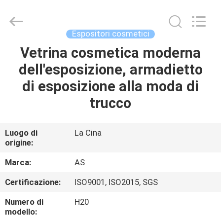
2026
Guangzhou
Ansheng
Display
Shelves
Espositori cosmetici
Co.,Ltd.
All
Rights
Vetrina cosmetica moderna
CASA
Reserved.
dell'esposizione, armadietto
PRODOTTI
di esposizione alla moda di
trucco
VIDEO
Luogo di
La Cina
origine:
CIRCA
NOI
Marca:
AS
Certificazione:
ISO9001, ISO2015, SGS
GIRO
Numero di
H20
DELLA
modello: