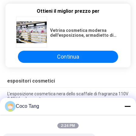
Ottieni il miglior prezzo per
Vetrina cosmetica moderna
dell'esposizione, armadietto di
esposizione alla moda di trucco
Continua
espositori cosmetici
L'esposizione cosmetica nera dello scaffale di fragranza 110V
240V facile monta
Coco Tang
Governo di lusso del profumo di fragranza degli espositori
cosmetici dello SGS di iso
2:24 PM
Vetrina cosmetica fissata al muro cosmetica dell'esposizione
degli scaffali di esposizione del MDF del metallo