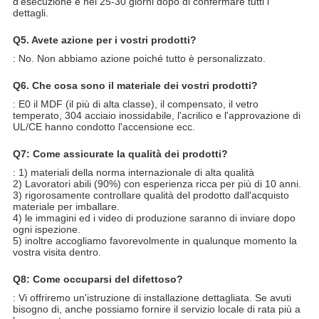
d'esecuzione è nei 25-30 giorni dopo di confermare tutti i
dettagli.
Q5. Avete azione per i vostri prodotti?
:
No. Non abbiamo azione poiché tutto è personalizzato.
Q6.
Che cosa sono il materiale dei vostri prodotti?
: E0 il MDF (il più di alta classe), il compensato, il vetro
temperato, 304 acciaio inossidabile, l'acrilico e l'approvazione di
UL/CE hanno condotto l'accensione ecc.
Q7: Come assicurate la qualità dei prodotti?
:
1) materiali della norma internazionale di alta qualità
2) Lavoratori abili (90%) con esperienza ricca per più di 10 anni.
3) rigorosamente controllare qualità del prodotto dall'acquisto
materiale per imballare.
4) le immagini ed i video di produzione saranno di inviare dopo
ogni ispezione.
5) inoltre accogliamo favorevolmente in qualunque momento la
vostra visita dentro.
Q8: Come occuparsi del difettoso?
:
Vi offriremo un'istruzione di installazione dettagliata. Se avuti
bisogno di, anche possiamo fornire il servizio locale di rata più a