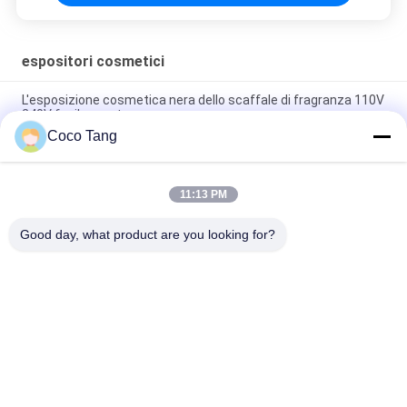
espositori cosmetici
L'esposizione cosmetica nera dello scaffale di fragranza 110V
240V facile monta
Coco Tang
Governo di lusso del profumo di fragranza degli espositori
cosmetici dello SGS di iso
11:13 PM
Vetrina cosmetica fissata al muro cosmetica dell'esposizione
degli scaffali di esposizione del MDF del metallo
Good day, what product are you looking for?
Categorie popolari
Tutti
Scaffalatura 
Scaffalatura 
Dell'esposizione Del 
Dell'esposizione Del 
Negozio
Supermercato
Scaffali Di 
Vetrine Della 
Stoccaggio Del 
Gioielleria