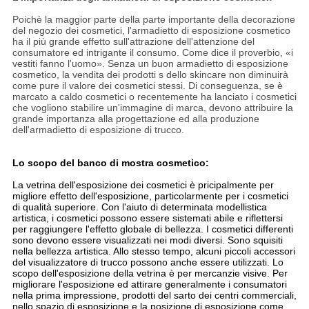
Poichè la maggior parte della parte importante della decorazione
del negozio dei cosmetici, l'armadietto di esposizione cosmetico
ha il più grande effetto sull'attrazione dell'attenzione del
consumatore ed intrigante il consumo. Come dice il proverbio, «i
vestiti fanno l'uomo». Senza un buon armadietto di esposizione
cosmetico, la vendita dei prodotti s dello skincare non diminuirà
come pure il valore dei cosmetici stessi. Di conseguenza, se è
marcato a caldo cosmetici o recentemente ha lanciato i cosmetici
che vogliono stabilire un'immagine di marca, devono attribuire la
grande importanza alla progettazione ed alla produzione
dell'armadietto di esposizione di trucco.
Lo scopo del banco di mostra cosmetico:
La vetrina dell'esposizione dei cosmetici è pricipalmente per
migliore effetto dell'esposizione, particolarmente per i cosmetici
di qualità superiore. Con l'aiuto di determinata modellistica
artistica, i cosmetici possono essere sistemati abile e riflettersi
per raggiungere l'effetto globale di bellezza. I cosmetici differenti
sono devono essere visualizzati nei modi diversi. Sono squisiti
nella bellezza artistica. Allo stesso tempo, alcuni piccoli accessori
del visualizzatore di trucco possono anche essere utilizzati. Lo
scopo dell'esposizione della vetrina è per mercanzie visive. Per
migliorare l'esposizione ed attirare generalmente i consumatori
nella prima impressione, prodotti del sarto dei centri commerciali,
nello spazio di esposizione e la posizione di esposizione come