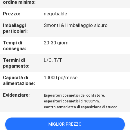
ordine minimo:
FABBRICA
Prezzo:
negotiable
CONTROLLO
Imballaggi
Smonti & l'imballaggio sicuro
DI
particolari:
QUALITÀ
Tempi di
20-30 giorni
consegna:
CONTATTICI
Termini di
L/C, T/T
pagamento:
Capacità di
10000 pc/mese
RICHIEDA
alimentazione:
UNA
Evidenziare:
,
Espositori cosmetici del contatore
CITAZIONE
,
espositori cosmetici di 1650mm
contro armadietto di esposizione di trucco
MAPPA
MIGLIOR PREZZO
DEL