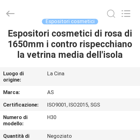
2026
Guangzhou
Ansheng
Display
Shelves
Espositori cosmetici
Co.,Ltd.
All
Rights
Espositori cosmetici di rosa di
CASA
Reserved.
1650mm i contro rispecchiano
PRODOTTI
la vetrina media dell'isola
VIDEO
Luogo di
La Cina
origine:
CIRCA
Marca:
AS
NOI
Certificazione:
ISO9001, ISO2015, SGS
Numero di
H30
GIRO
modello:
DELLA
Quantità di
Negoziato