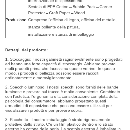
internazionale di ispessimento:
Scatola di EPE Cotton→Bubble Pack→Corner
Protector→Craft Paper→Wood
Produzione
Compreso l'officina di legno, officina del metallo,
stanza bollente della pittura,
installazione e stanza di imballaggio
Dettagli del prodotto:
1.
Stoccaggio: I nostri gabinetti ragionevolmente sono progettati
ed hanno una forte capacità di stoccaggio. Abbiamo provato
molti prodotti prima che facessimo queste vetrine. In questo
modo, i prodotti di bellezza possono essere raccolti
ordinatamente e meravigliosamente.
2. Specchio luminoso: I nostri specchi sono forniti delle bande
luminose e provare sul trucco è molto conveniente. Combinato
con l'estetica, l'ergonomia e la considerazione completa della
psicologia del consumatore, abbiamo progettato questi
armadietti di esposizione che possono essere utilizzati per
visualizzare i prodotti e per provare sopra.
3. Pacchetto: Il nostro imballaggio è strato rigorosamente
protettivo dallo strato. C'è un film plastico dentro e lo strato
esterno ha cotone della perla. La scatola esterna è imballata in