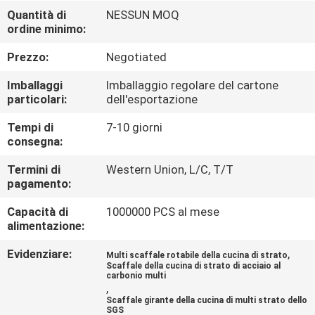
FABBRICA
Quantità di
NESSUN MOQ
ordine minimo:
CONTROLLO
Prezzo:
Negotiated
DI
Imballaggi
Imballaggio regolare del cartone
QUALITÀ
particolari:
dell'esportazione
Tempi di
7-10 giorni
consegna:
CONTATTICI
Termini di
Western Union, L/C, T/T
pagamento:
RICHIEDA
Capacità di
1000000 PCS al mese
UNA
alimentazione:
CITAZIONE
Evidenziare:
,
Multi scaffale rotabile della cucina di strato
Scaffale della cucina di strato di acciaio al
carbonio multi
MAPPA
,
Scaffale girante della cucina di multi strato dello
DEL
SGS