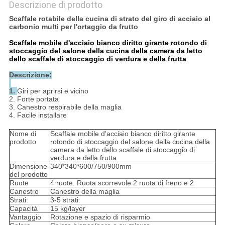
Descrizione di prodotto
Scaffale rotabile della cucina di strato del giro di acciaio al
carbonio multi per l'ortaggio da frutto
Scaffale mobile d'acciaio bianco diritto girante rotondo di
stoccaggio del salone della cucina della camera da letto
dello scaffale di stoccaggio di verdura e della frutta
Descrizione:
1.
Giri per aprirsi e vicino
2. Forte portata
3. Canestro respirabile della maglia
4. Facile installare
Nome di
Scaffale mobile d'acciaio bianco diritto girante
prodotto
rotondo di stoccaggio del salone della cucina della
camera da letto dello scaffale di stoccaggio di
verdura e della frutta
Dimensione
340*340*600/750/900mm
del prodotto
Ruote
4 ruote. Ruota scorrevole 2 ruota di freno e 2
Canestro
Canestro della maglia
Strati
3-5 strati
Capacità
15 kg/layer
Vantaggio
Rotazione e spazio di risparmio