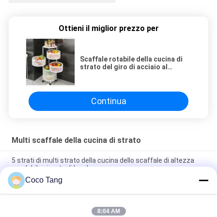
Ottieni il miglior prezzo per
Scaffale rotabile della cucina di
strato del giro di acciaio al
carbonio multi per l'ortaggio da
frutto
Continua
Multi scaffale della cucina di strato
5 strati di multi strato della cucina dello scaffale di altezza
regolabile girante di lunghezza
Coco Tang
Multi scaffale pieghevole di stoccaggio del piatto di
condizione del pavimento dello scaffale della cucina di strato
8:04 AM
5 strati di acciaio inossidabile della cucina dello scaffale di