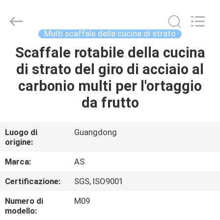
2026
Guangzhou
Ansheng
Display
Shelves
Multi scaffale della cucina di strato
Co.,Ltd.
All
Rights
Scaffale rotabile della cucina
CASA
Reserved.
di strato del giro di acciaio al
PRODOTTI
carbonio multi per l'ortaggio
da frutto
VIDEO
Luogo di
Guangdong
origine:
CIRCA
NOI
Marca:
AS
Certificazione:
SGS, ISO9001
GIRO
Numero di
M09
DELLA
modello: