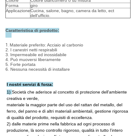
Colore
Colore bianco/nero o su misura
Forma
giro
Applicazione
Cucina, salone, bagno, camera da letto, ect
dell'ufficio.
Caratteristica di prodotto:
1.
Materiale preferito: Acciaio al carbonio
2. I canestri netti respirabili
3. Impermeabile ed inossidabile
4. Può muoversi liberamente
5. Forte portata
6. Nessuna necessità di installare
I nostri servizi & forza:
1) 
Società che aderisce al concetto di protezione dell'ambiente 
creativa e verde,
materiale la maggior parte del uso del rattan del metallo, del 
ferro, del panno e di altri materiali ambientali, gestione rigorosa 
di qualità del prodotto, requisiti di eccellenza.
2) dalle materie prime nella fabbrica ad ogni processo di 
produzione, là sono controllo rigoroso, qualità in tutto l'intero