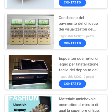
dell'esposizione
FABBRICA
CONTATTO
Condizione del
CONTROLLO
32
pavimento del chiosco
DI
dei visualizzatori del
Scaffali di
QUALITÀ
prodotto di bellezza di
negotiable MOQ:10 pezzi
stoccaggio del
progettazione
CONTATTO
semplice/cura di pelle
magazzino
CONTATTICI
Espositori cosmetici di
legno per l'installazione
RICHIEDA
facile del deposito del
51
UNA
rifornimento di bellezza
negotiable MOQ:10 pezzi
Vetrine della
CITAZIONE
CONTATTO
gioielleria
Materiale amichevole
MAPPA
cosmetico al minuto di
DEL
qualità superiore di Eco