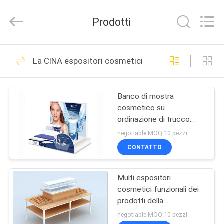
2026
Guangzhou
Ansheng
Prodotti
Display
Shelves
Co.,Ltd.
All
Rights
CASA
41
Reserved.
La CINA espositori cosmetici
Scaffalatura
PRODOTTI
dell'esposizione del
Banco di mostra
cosmetico su
negozio
VIDEO
ordinazione di trucco
degli scaffali di
negotiable MOQ:10 pezzi
esposizioni per il ciglio
CIRCA
CONTATTO
riciclabile
39
NOI
scaffalatura
Multi espositori
cosmetici funzionali dei
GIRO
dell'esposizione del
prodotti della
DELLA
Tabella/bellezza
negotiable MOQ:10 pezzi
supermercato