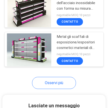
dell'acciaio inossidabile
con forma su misura
14
della scatola leggera
negotiable MOQ:10 pezzi
Espositori della
CONTATTO
farmacia
Metal gli scaffali di
esposizione/espositori
cosmetici materiali di
trucco con lo strato
negotiable MOQ:10 pezzi
regolabile
CONTATTO
39
espositori cosmetici
Osservi più
Lasciate un messaggio