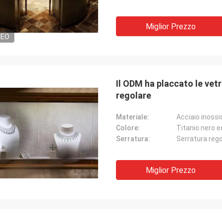
Miglior Prezzo
DEO
Il ODM ha placcato le vetri
regolare
Materiale:
Acciaio inossi
Colore:
Titanio nero e
Serratura:
Serratura rego
Miglior Prezzo