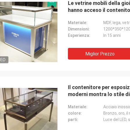
Le vetrine mobili della gio
hanno acceso il contenitor
Materiale:
MDF, lega, vet
Dimensioni:
1200*350*12
Esperienza:
In 15 anni
Miglior Prezzo
DEO
Fernando
ro per me!
Ringraziamenti per il vostro scaffale. Il
 negozio di
mio magazzino dell'attrezzatura di sport
stallazione,
ora sembra ordinato. E sto spianando per
Il contenitore per esposizio
 grazie.
fare una sala d'esposizione per le merci di
moderni montra lo stile di
sport. Aiutimi a progettarlo più
successivamente.
Materiale:
Acciaio inossi
colore:
Bronzo, oro, i
parti:
Luce del LED, 