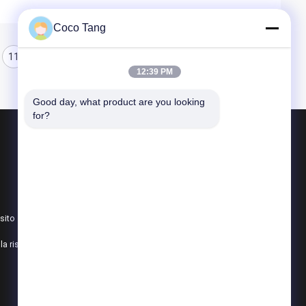
Coco Tang
11
12
13
12:39 PM
Good day, what product are you looking 
for?
Prodotti
Scaffalatura dell'esposizione del negozio
scaffalatura dell'esposizione del supermercato
sito
Scaffali di stoccaggio del magazzino
politica sulla riservatezza
Tutte le categorie