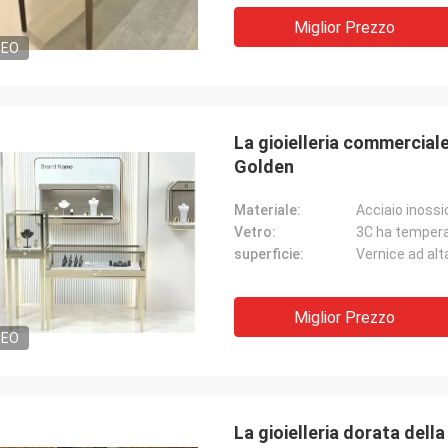
Miglior Prezzo
DEO
La gioielleria commercia
Golden
Materiale:
Acciaio inossi
Vetro:
3C ha temperat
superficie:
Vernice ad al
Miglior Prezzo
DEO
La gioielleria dorata della