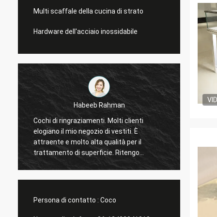
Multi scaffale della cucina di strato
Hardware dell'acciaio inossidabile
VI
Habeeb Rahman
Galletti di Marco
raziamenti. Molti clienti
Voi sempre fatto un buon lavo
o negozio di vestiti. È
Gli espositori della finestra del
olto alta qualità per il
Natale sono arrivato. Dopo l'in
di superficie. Ritengo
vi invieremo le immagini. Molte
Persona di contatto :
Coco