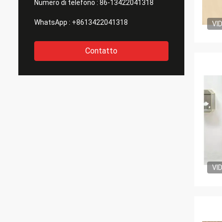
Numero di telefono :
86-13422041318
WhatsApp :
+8613422041318
VI
Contatto
VI