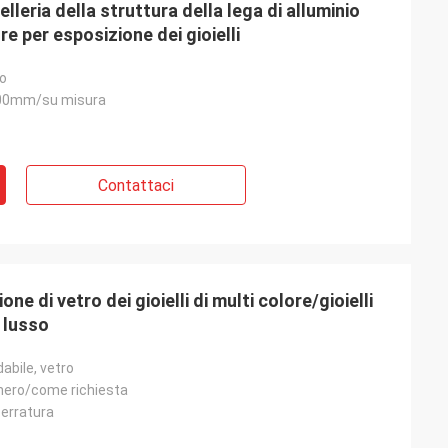
ielleria della struttura della lega di alluminio
e per esposizione dei gioielli
ro
00mm/su misura
Contattaci
Habeeb Rahman
Cochi di ringraziamenti. Molti clienti
elogiano il mio negozio di vestiti. È
attraente e molto alta qualità per il
ne di vetro dei gioielli di multi colore/gioielli
trattamento di superficie. Ritengo
 lusso
soddisfatto
dabile, vetro
l nero/come richiesta
serratura