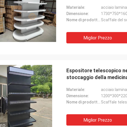
Materiale:
acciaio lamina
Dimensione:
1730*750*16
Nome di prodotto:
Scaffale del s
Miglior Prezzo
Espositore telescopico ner
stoccaggio della medicina
leggera
Materiale:
acciaio lamina
Dimensione:
1200*300*22
Nome di prodotto:
Scaffale tele
Miglior Prezzo
DEO