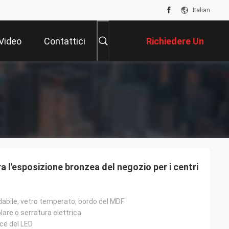
Italian
Video
Contattici
Richiedere Un
Preventivo
a l'esposizione bronzea del negozio per i centri
dabile, vetro temperato, bordo del MDF
lare o serratura elettrica
uce del LED