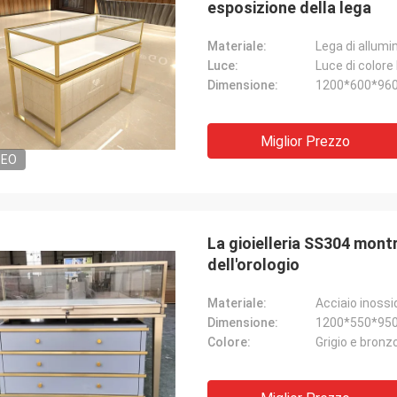
esposizione della lega
Materiale:
Lega di allumi
Luce:
Luce di colore 
Dimensione:
1200*600*96
Miglior Prezzo
DEO
La gioielleria SS304 montr
dell'orologio
Materiale:
Acciaio inossi
Dimensione:
1200*550*9
Colore:
Grigio e bronz