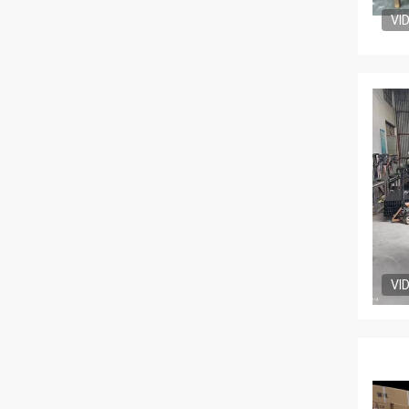
VI
VI