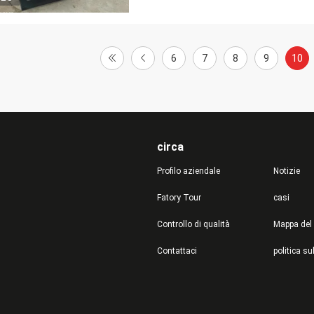
6
7
8
9
10
circa
Profilo aziendale
Notizie
Fatory Tour
casi
Controllo di qualità
Mappa del 
Contattaci