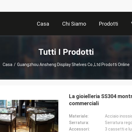
Casa
Chi Siamo
Prodotti
Tutti I Prodotti
Casa
/
Guangzhou Ansheng Display Shelves Co.,Ltd Prodotti Online
La gioielleria SS304 montr
commerciali
Materiale:
Acciaio inossi
Serratura:
Serratura rego
Accessori:
3 cassetti e l