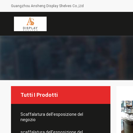
Guangzhou Ansheng Display Shelves Co.,Ltd
Tutti I Prodotti
Scaffalatura dell'esposizione del
negozio
scaffalatura dell'esposizione del