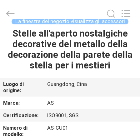
2026
Guangzhou
Ansheng
Display
Shelves
La finestra del negozio visualizza gli accessori
Co.,Ltd.
All
Rights
Stelle all'aperto nostalgiche
CASA
Reserved.
decorative del metallo della
PRODOTTI
decorazione della parete della
stella per i mestieri
VIDEO
Luogo di
Guangdong, Cina
origine:
CIRCA
NOI
Marca:
AS
Certificazione:
ISO9001, SGS
GIRO
Numero di
AS-CU01
DELLA
modello: