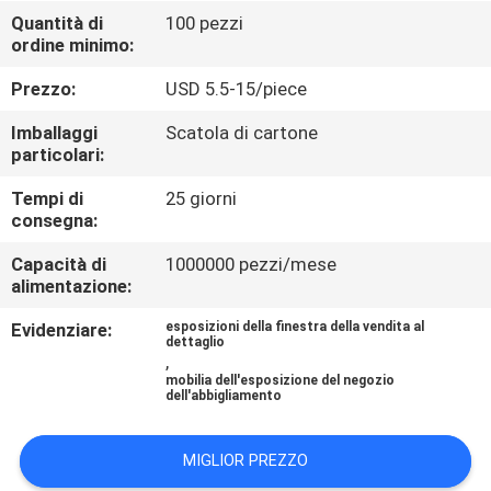
FABBRICA
Quantità di
100 pezzi
ordine minimo:
CONTROLLO
Prezzo:
USD 5.5-15/piece
DI
Imballaggi
Scatola di cartone
QUALITÀ
particolari:
Tempi di
25 giorni
consegna:
CONTATTICI
Capacità di
1000000 pezzi/mese
alimentazione:
RICHIEDA
Evidenziare:
esposizioni della finestra della vendita al
UNA
dettaglio
,
CITAZIONE
mobilia dell'esposizione del negozio
dell'abbigliamento
MAPPA
MIGLIOR PREZZO
DEL