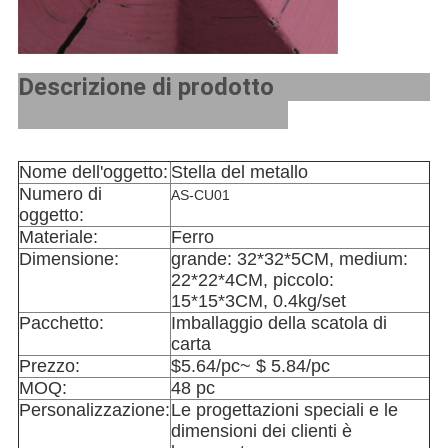
Descrizione di prodotto
Nome dell'oggetto:
Stella del metallo
Numero di
AS-CU01
oggetto:
Materiale:
Ferro
Dimensione:
grande: 32*32*5CM, medium:
22*22*4CM, piccolo:
15*15*3CM, 0.4kg/set
Pacchetto:
Imballaggio della scatola di
carta
Prezzo:
$5.64/pc~ $ 5.84/pc
MOQ:
48 pc
Personalizzazione:
Le progettazioni speciali e le
dimensioni dei clienti è