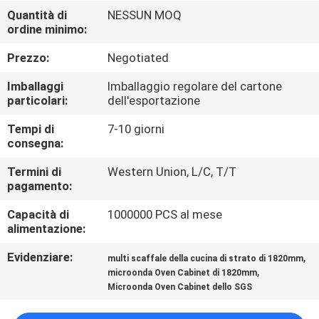
FABBRICA
Quantità di
NESSUN MOQ
ordine minimo:
CONTROLLO
Prezzo:
Negotiated
DI
Imballaggi
Imballaggio regolare del cartone
QUALITÀ
particolari:
dell'esportazione
Tempi di
7-10 giorni
consegna:
CONTATTICI
Termini di
Western Union, L/C, T/T
pagamento:
RICHIEDA
Capacità di
1000000 PCS al mese
UNA
alimentazione:
CITAZIONE
Evidenziare:
,
multi scaffale della cucina di strato di 1820mm
,
microonda Oven Cabinet di 1820mm
MAPPA
Microonda Oven Cabinet dello SGS
DEL