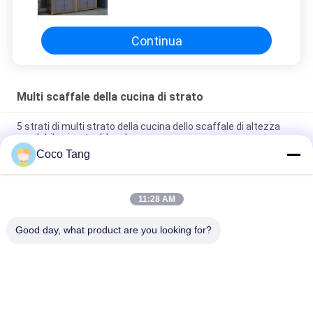
microonda Oven Cabinet With
Drawer
Continua
Multi scaffale della cucina di strato
5 strati di multi strato della cucina dello scaffale di altezza
regolabile girante di lunghezza
Coco Tang
Multi scaffale pieghevole di stoccaggio del piatto di
condizione del pavimento dello scaffale della cucina di strato
11:28 AM
5 strati di acciaio inossidabile della cucina dello scaffale di
microonda Oven Cabinet dello scaffale
Good day, what product are you looking for?
Categorie popolari
Tutti
Scaffalatura 
Scaffalatura 
Dell'esposizione Del 
Dell'esposizione Del 