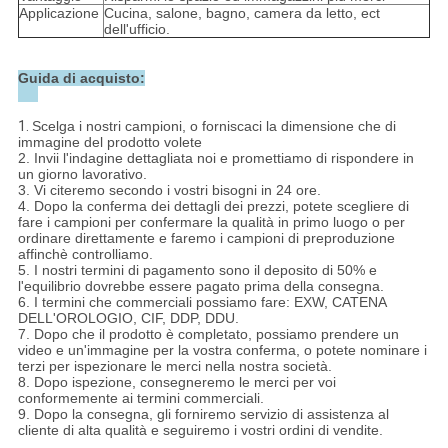
Applicazione
Cucina, salone, bagno, camera da letto, ect
dell'ufficio.
Guida di acquisto:
1.
Scelga i nostri campioni, o forniscaci la dimensione che di
immagine del prodotto volete
2. Invii l'indagine dettagliata noi e promettiamo di rispondere in
un giorno lavorativo.
3. Vi citeremo secondo i vostri bisogni in 24 ore.
4. Dopo la conferma dei dettagli dei prezzi, potete scegliere di
fare i campioni per confermare la qualità in primo luogo o per
ordinare direttamente e faremo i campioni di preproduzione
affinchè controlliamo.
5. I nostri termini di pagamento sono il deposito di 50% e
l'equilibrio dovrebbe essere pagato prima della consegna.
6. I termini che commerciali possiamo fare: EXW, CATENA
DELL'OROLOGIO, CIF, DDP, DDU.
7. Dopo che il prodotto è completato, possiamo prendere un
video e un'immagine per la vostra conferma, o potete nominare i
terzi per ispezionare le merci nella nostra società.
8. Dopo ispezione, consegneremo le merci per voi
conformemente ai termini commerciali.
9. Dopo la consegna, gli forniremo servizio di assistenza al
cliente di alta qualità e seguiremo i vostri ordini di vendite.