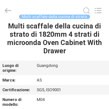
2026
Guangzhou
Ansheng
Display
Shelves
Multi scaffale della cucina di strato
Co.,Ltd.
All
Rights
Multi scaffale della cucina di
CASA
Reserved.
strato di 1820mm 4 strati di
PRODOTTI
microonda Oven Cabinet With
Drawer
VIDEO
Luogo di
Guangdong
origine:
CIRCA
NOI
Marca:
AS
Certificazione:
SGS, ISO9001
GIRO
Numero di
M04
DELLA
modello: