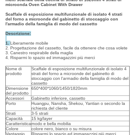
microonda Oven Cabinet With Drawer
Scaffale di esposizione multifunzionale di isolato 4 strati
del forno a microonde del gabinetto di stoccaggio con
l'armadio della famiglia di modo del cassetto
Descrizione:
1.
Liberamente mobile
2. Progettazione del cassetto, facile da ottenere che cosa volete
3. Canestro respirabile della maglia
4. Risparmi lo spazio ed immagazzini più merci
Nome di
Scaffale di esposizione multifunzionale di isolato 4
prodotto
strati del forno a microonde del gabinetto di
stoccaggio con l'armadio della famiglia di modo del
cassetto
Dimensione
650*400*1060/1450/1820mm
del prodotto
Accessori
Gabinetto inferiore, cassetto
Porto
Huangpu, Nansha, Shekou, Yantian o secondo la
richiesta del cliente
Strati
3-5 strati
Capacità
15 kg/layer
Caratteristica
modo e bella mobilia
Colore
colore nero, bianco o su misura
Vantaggio
Risparmi lo spazio ed immagazzini più merci