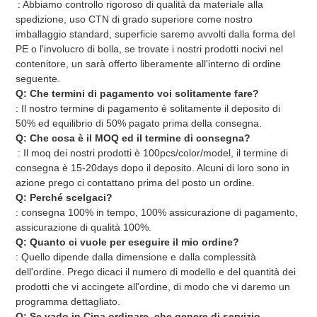
: Abbiamo controllo rigoroso di qualità da materiale alla 
spedizione, uso CTN di grado superiore come nostro 
imballaggio standard, superficie saremo avvolti dalla forma del 
PE o l'involucro di bolla, se trovate i nostri prodotti nocivi nel 
contenitore, un sarà offerto liberamente all'interno di ordine 
seguente.
Q: Che termini di pagamento voi solitamente fare?
: Il nostro termine di pagamento è solitamente il deposito di 
50% ed equilibrio di 50% pagato prima della consegna.
Q: Che cosa è il MOQ ed il termine di consegna?
: Il moq dei nostri prodotti è 100pcs/color/model, il termine di 
consegna è 15-20days dopo il deposito. Alcuni di loro sono in 
azione prego ci contattano prima del posto un ordine.
Q: Perché scelgaci?
: consegna 100% in tempo, 100% assicurazione di pagamento, 
assicurazione di qualità 100%.
Q: Quanto ci vuole per eseguire il mio ordine?
: Quello dipende dalla dimensione e dalla complessità 
dell'ordine. Prego dicaci il numero di modello e del quantità dei 
prodotti che vi accingete all'ordine, di modo che vi daremo un 
programma dettagliato.
Q: Se vado in Cina ordinare, che genere di servizio 