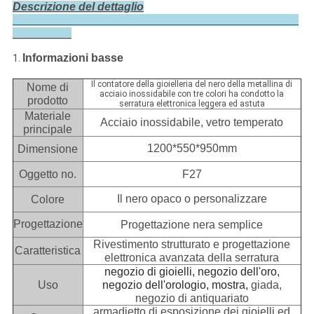
Descrizione del dettaglio
Informazioni basse
1.
Il contatore della gioielleria del nero della metallina di
Nome di
acciaio inossidabile con tre colori ha condotto la
prodotto
serratura elettronica leggera ed astuta
Materiale
Acciaio inossidabile, vetro temperato
principale
1200*550*950mm
Dimensione
Oggetto no.
F27
Il nero opaco o personalizzare
Colore
Progettazione
Progettazione nera semplice
Rivestimento strutturato e progettazione
Caratteristica
elettronica avanzata della serratura
negozio di gioielli, negozio dell'oro,
Uso
negozio dell'orologio, mostra,
giada,
negozio di antiquariato
armadietto di esposizione dei gioielli ed