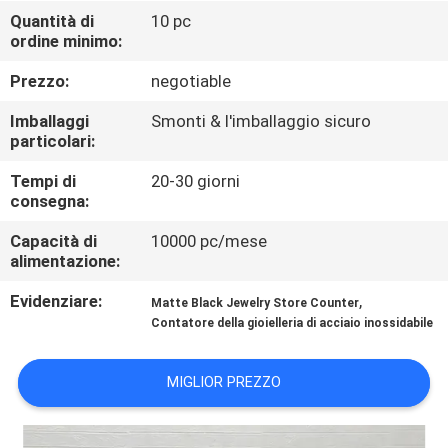
FABBRICA
Quantità di
10 pc
ordine minimo:
CONTROLLO
Prezzo:
negotiable
DI
Imballaggi
Smonti & l'imballaggio sicuro
QUALITÀ
particolari:
Tempi di
20-30 giorni
consegna:
CONTATTICI
Capacità di
10000 pc/mese
alimentazione:
RICHIEDA
Evidenziare:
,
UNA
Matte Black Jewelry Store Counter
Contatore della gioielleria di acciaio inossidabile
CITAZIONE
MIGLIOR PREZZO
MAPPA
DEL