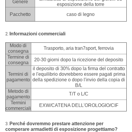
Genere
esposizione della torre
Pacchetto
caso di legno
Informazioni commerciali
2.
Modo di
Trasporto, aria tran7sport, ferrovia
consegna
Termine di
20-30 giorni dopo la ricezione del deposito
consegna
il deposito di 30% dopo la firma del contratto
Termini di
e l'equilibrio dovrebbero essere pagati prima
pagamento
della spedizione o dopo l'invio della copia di
B/L
Metodo di
T/T o L/C
pagamento
Termini
EXW/CATENA DELL'OROLOGIO/CIF
commerciali
Perché dovremmo prestare attenzione per
3.
comperare armadietti di esposizione progettiamo?