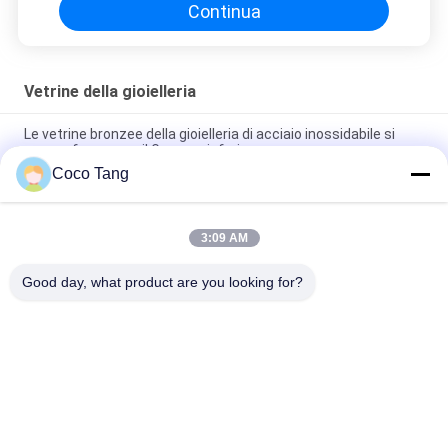
Continua
Vetrine della gioielleria
Le vetrine bronzee della gioielleria di acciaio inossidabile si
arcano forma con il Governo inferiore
Coco Tang
La gioielleria SS304 montra l'esposizione bronzea del negozio
per il vetro dell'orologio
3:09 AM
La gioielleria di titanio del nero del ODM montra con la
serratura elettrica di vetro ultra bianca
Good day, what product are you looking for?
Categorie popolari
Tutti
Scaffalatura 
Scaffalatura 
Dell'esposizione Del 
Dell'esposizione Del 
Negozio
Supermercato
Scaffali Di 
Vetrine Della 