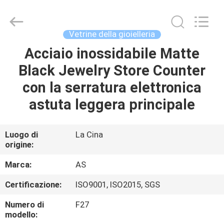
2026
Guangzhou
Ansheng
Display
Shelves
Vetrine della gioielleria
Co.,Ltd.
All
Rights
Acciaio inossidabile Matte
CASA
Reserved.
Black Jewelry Store Counter
PRODOTTI
con la serratura elettronica
astuta leggera principale
VIDEO
Luogo di
La Cina
origine:
CIRCA
NOI
Marca:
AS
Certificazione:
ISO9001, ISO2015, SGS
GIRO
Numero di
F27
DELLA
modello: