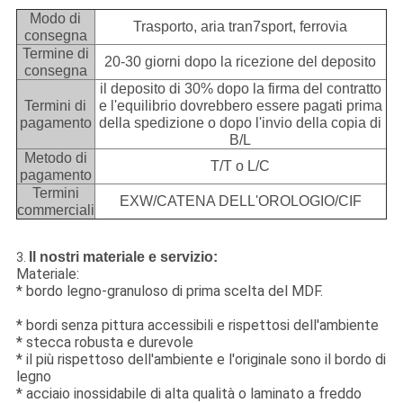
Modo di
Trasporto, aria tran7sport, ferrovia
consegna
Termine di
20-30 giorni dopo la ricezione del deposito
consegna
il deposito di 30% dopo la firma del contratto
Termini di
e l'equilibrio dovrebbero essere pagati prima
pagamento
della spedizione o dopo l'invio della copia di
B/L
Metodo di
T/T o L/C
pagamento
Termini
EXW/CATENA DELL'OROLOGIO/CIF
commerciali
Il nostri materiale e servizio:
3.
Materiale:
* bordo legno-granuloso di prima scelta del MDF.
* bordi senza pittura accessibili e rispettosi dell'ambiente
* stecca robusta e durevole
* il più rispettoso dell'ambiente e l'originale sono il bordo di
legno
* acciaio inossidabile di alta qualità o laminato a freddo