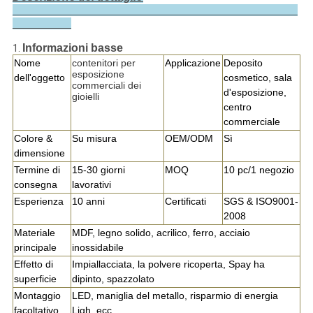
Informazioni basse
1.
Nome
contenitori per
Applicazione
Deposito
esposizione
dell'oggetto
cosmetico, sala
commerciali dei
d'esposizione,
gioielli
centro
commerciale
Colore &
Su misura
OEM/ODM
Sì
dimensione
Termine di
15-30 giorni
MOQ
10 pc/1 negozio
consegna
lavorativi
Esperienza
10 anni
Certificati
SGS & ISO9001-
2008
Materiale
MDF, legno solido, acrilico, ferro, acciaio
principale
inossidabile
Effetto di
Impiallacciata, la polvere ricoperta, Spay ha
superficie
dipinto, spazzolato
Montaggio
LED, maniglia del metallo, risparmio di energia
facoltativo
Ligh, ecc