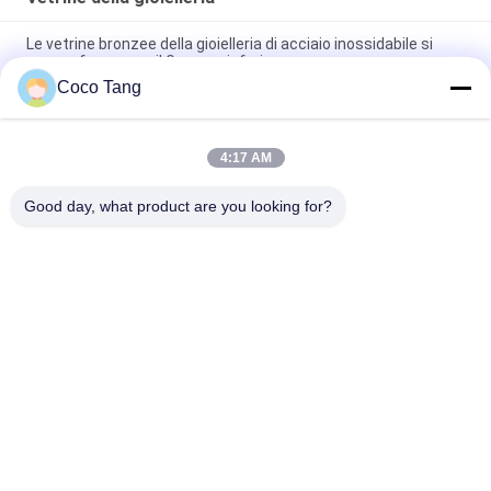
Le vetrine bronzee della gioielleria di acciaio inossidabile si
arcano forma con il Governo inferiore
Coco Tang
La gioielleria SS304 montra l'esposizione bronzea del negozio
per il vetro dell'orologio
4:17 AM
La gioielleria di titanio del nero del ODM montra con la
serratura elettrica di vetro ultra bianca
Good day, what product are you looking for?
Categorie popolari
Tutti
Scaffalatura 
Scaffalatura 
Dell'esposizione Del 
Dell'esposizione Del 
Negozio
Supermercato
Scaffali Di 
Vetrine Della 
Stoccaggio Del 
Gioielleria
Magazzino
Scaffale Di 
Scaffali Di 
Esposizione Di Sport
Esposizione 
Dell'abbigliamento