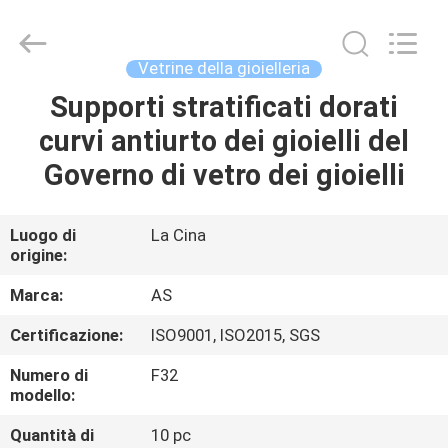
2026
Guangzhou
Ansheng
Display
Shelves
Vetrine della gioielleria
Co.,Ltd.
All
Rights
Supporti stratificati dorati
CASA
Reserved.
curvi antiurto dei gioielli del
PRODOTTI
Governo di vetro dei gioielli
VIDEO
Luogo di
La Cina
origine:
CIRCA
Marca:
AS
NOI
Certificazione:
ISO9001, ISO2015, SGS
Numero di
F32
GIRO
modello:
DELLA
Quantità di
10 pc