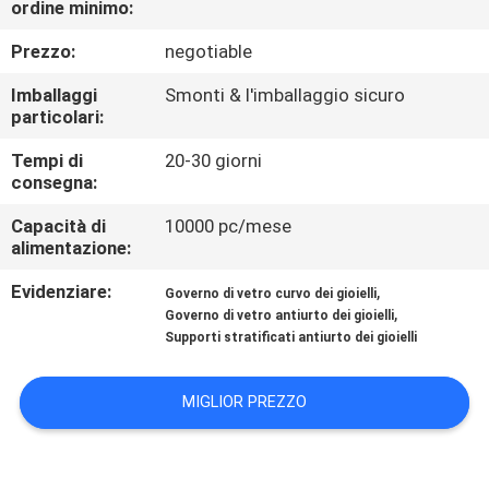
ordine minimo:
FABBRICA
Prezzo:
negotiable
CONTROLLO
Imballaggi
Smonti & l'imballaggio sicuro
DI
particolari:
QUALITÀ
Tempi di
20-30 giorni
consegna:
CONTATTICI
Capacità di
10000 pc/mese
alimentazione:
Evidenziare:
,
RICHIEDA
Governo di vetro curvo dei gioielli
,
Governo di vetro antiurto dei gioielli
UNA
Supporti stratificati antiurto dei gioielli
CITAZIONE
MIGLIOR PREZZO
MAPPA
DEL