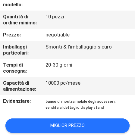
FABBRICA
modello:
Quantità di
10 pezzi
CONTROLLO
ordine minimo:
DI
Prezzo:
negotiable
QUALITÀ
Imballaggi
Smonti & l'imballaggio sicuro
particolari:
CONTATTICI
Tempi di
20-30 giorni
consegna:
RICHIEDA
Capacità di
10000 pc/mese
alimentazione:
UNA
Evidenziare:
,
CITAZIONE
banco di mostra mobile degli accessori
vendita al dettaglio display stand
MAPPA
MIGLIOR PREZZO
DEL