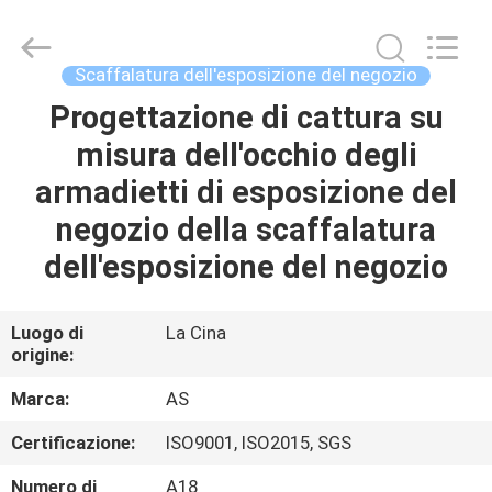
2026
Guangzhou
Ansheng
Display
Shelves
Scaffalatura dell'esposizione del negozio
Co.,Ltd.
All
Rights
Progettazione di cattura su
CASA
Reserved.
misura dell'occhio degli
PRODOTTI
armadietti di esposizione del
negozio della scaffalatura
VIDEO
dell'esposizione del negozio
CIRCA
Luogo di
La Cina
origine:
NOI
Marca:
AS
GIRO
Certificazione:
ISO9001, ISO2015, SGS
DELLA
Numero di
A18