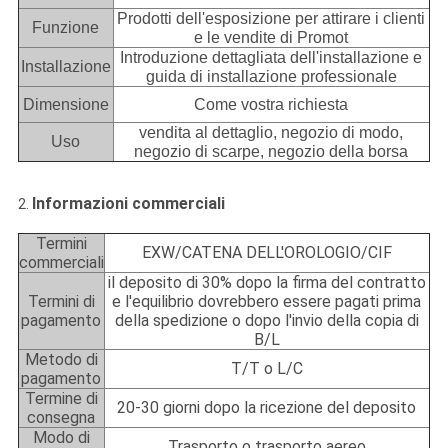
Prodotti dell'esposizione per attirare i clienti
Funzione
e le vendite di Promot
Introduzione dettagliata dell'installazione e
Installazione
guida di installazione professionale
Dimensione
Come vostra richiesta
vendita al dettaglio, negozio di modo,
Uso
negozio di scarpe, negozio della borsa
Informazioni commerciali
2.
Termini
EXW/CATENA DELL'OROLOGIO/CIF
commerciali
il deposito di 30% dopo la firma del contratto
Termini di
e l'equilibrio dovrebbero essere pagati prima
pagamento
della spedizione o dopo l'invio della copia di
B/L
Metodo di
T/T o L/C
pagamento
Termine di
20-30 giorni dopo la ricezione del deposito
consegna
Modo di
Trasporto o trasporto aereo