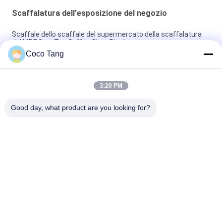
Scaffalatura dell'esposizione del negozio
Scaffale dello scaffale del supermercato della scaffalatura
del MDF Grey Tea Coffee Shop Display
Coco Tang
Le grandi statue comperano puntelli visivi dell'esposizione di
vendita della statua della scaffalatura FRP dell'esposizione
3:20 PM
Banchi di mostra/scaffali esposizione al minuto abbastanza
forti del metallo per la drogheria
Good day, what product are you looking for?
Categorie popolari
Tutti
Scaffalatura 
Scaffalatura 
Dell'esposizione Del 
Dell'esposizione Del 
Negozio
Supermercato
Scaffali Di 
Vetrine Della 
Stoccaggio Del 
Gioielleria
Magazzino
Scaffale Di 
Scaffali Di 